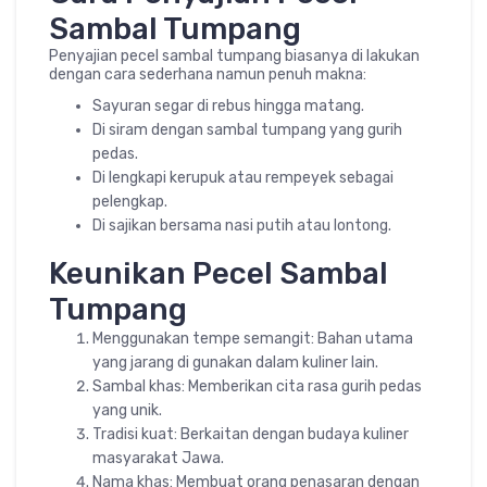
Sambal Tumpang
Penyajian pecel sambal tumpang biasanya di lakukan
dengan cara sederhana namun penuh makna:
Sayuran segar di rebus hingga matang.
Di siram dengan sambal tumpang yang gurih
pedas.
Di lengkapi kerupuk atau rempeyek sebagai
pelengkap.
Di sajikan bersama nasi putih atau lontong.
Keunikan Pecel Sambal
Tumpang
Menggunakan tempe semangit: Bahan utama
yang jarang di gunakan dalam kuliner lain.
Sambal khas: Memberikan cita rasa gurih pedas
yang unik.
Tradisi kuat: Berkaitan dengan budaya kuliner
masyarakat Jawa.
Nama khas: Membuat orang penasaran dengan