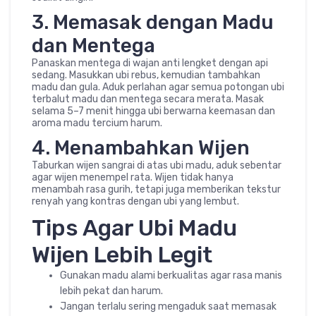
3. Memasak dengan Madu
dan Mentega
Panaskan mentega di wajan anti lengket dengan api
sedang. Masukkan ubi rebus, kemudian tambahkan
madu dan gula. Aduk perlahan agar semua potongan ubi
terbalut madu dan mentega secara merata. Masak
selama 5–7 menit hingga ubi berwarna keemasan dan
aroma madu tercium harum.
4. Menambahkan Wijen
Taburkan wijen sangrai di atas ubi madu, aduk sebentar
agar wijen menempel rata. Wijen tidak hanya
menambah rasa gurih, tetapi juga memberikan tekstur
renyah yang kontras dengan ubi yang lembut.
Tips Agar Ubi Madu
Wijen Lebih Legit
Gunakan madu alami berkualitas agar rasa manis
lebih pekat dan harum.
Jangan terlalu sering mengaduk saat memasak