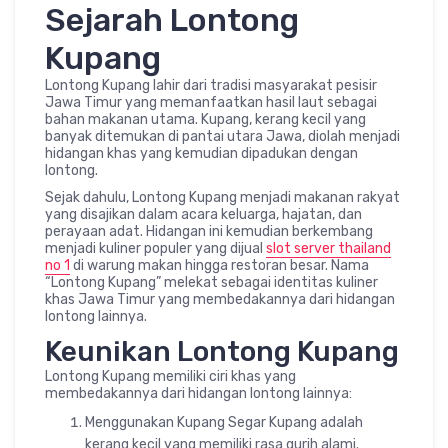
Sejarah Lontong
Kupang
Lontong Kupang lahir dari tradisi masyarakat pesisir
Jawa Timur yang memanfaatkan hasil laut sebagai
bahan makanan utama. Kupang, kerang kecil yang
banyak ditemukan di pantai utara Jawa, diolah menjadi
hidangan khas yang kemudian dipadukan dengan
lontong.
Sejak dahulu, Lontong Kupang menjadi makanan rakyat
yang disajikan dalam acara keluarga, hajatan, dan
perayaan adat. Hidangan ini kemudian berkembang
menjadi kuliner populer yang dijual
slot server thailand
no 1
di warung makan hingga restoran besar. Nama
“Lontong Kupang” melekat sebagai identitas kuliner
khas Jawa Timur yang membedakannya dari hidangan
lontong lainnya.
Keunikan Lontong Kupang
Lontong Kupang memiliki ciri khas yang
membedakannya dari hidangan lontong lainnya:
Menggunakan Kupang Segar Kupang adalah
kerang kecil yang memiliki rasa gurih alami.