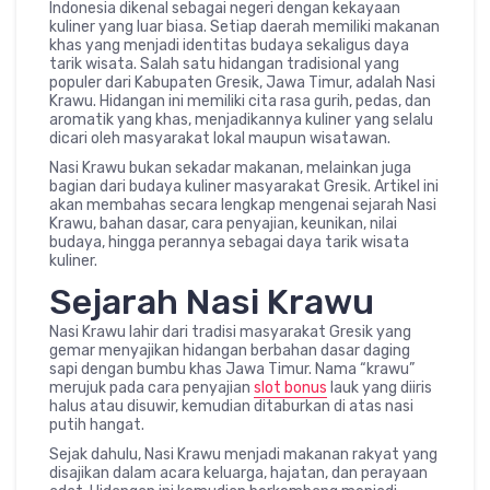
Indonesia dikenal sebagai negeri dengan kekayaan
kuliner yang luar biasa. Setiap daerah memiliki makanan
khas yang menjadi identitas budaya sekaligus daya
tarik wisata. Salah satu hidangan tradisional yang
populer dari Kabupaten Gresik, Jawa Timur, adalah Nasi
Krawu. Hidangan ini memiliki cita rasa gurih, pedas, dan
aromatik yang khas, menjadikannya kuliner yang selalu
dicari oleh masyarakat lokal maupun wisatawan.
Nasi Krawu bukan sekadar makanan, melainkan juga
bagian dari budaya kuliner masyarakat Gresik. Artikel ini
akan membahas secara lengkap mengenai sejarah Nasi
Krawu, bahan dasar, cara penyajian, keunikan, nilai
budaya, hingga perannya sebagai daya tarik wisata
kuliner.
Sejarah Nasi Krawu
Nasi Krawu lahir dari tradisi masyarakat Gresik yang
gemar menyajikan hidangan berbahan dasar daging
sapi dengan bumbu khas Jawa Timur. Nama “krawu”
merujuk pada cara penyajian
slot bonus
lauk yang diiris
halus atau disuwir, kemudian ditaburkan di atas nasi
putih hangat.
Sejak dahulu, Nasi Krawu menjadi makanan rakyat yang
disajikan dalam acara keluarga, hajatan, dan perayaan