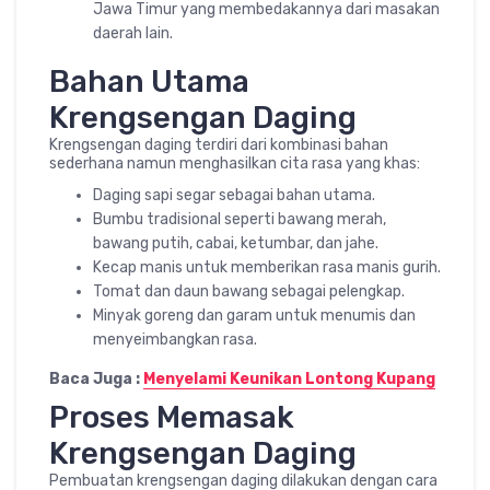
Jawa Timur yang membedakannya dari masakan
daerah lain.
Bahan Utama
Krengsengan Daging
Krengsengan daging terdiri dari kombinasi bahan
sederhana namun menghasilkan cita rasa yang khas:
Daging sapi segar sebagai bahan utama.
Bumbu tradisional seperti bawang merah,
bawang putih, cabai, ketumbar, dan jahe.
Kecap manis untuk memberikan rasa manis gurih.
Tomat dan daun bawang sebagai pelengkap.
Minyak goreng dan garam untuk menumis dan
menyeimbangkan rasa.
Baca Juga :
Menyelami Keunikan Lontong Kupang
Proses Memasak
Krengsengan Daging
Pembuatan krengsengan daging dilakukan dengan cara