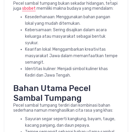
Pecel sambal tumpang bukan sekadar hidangan, tetapi
juga
sbobet
memiliki makna budaya yang mendalam:
Kesederhanaan: Menggunakan bahan pangan
lokal yang mudah ditemukan.
Kebersamaan: Sering disajikan dalam acara
keluarga atau masyarakat sebagai bentuk
syukur.
Kearifan lokal: Menggambarkan kreativitas
masyarakat Jawa dalam memanfaatkan tempe
semangit.
Identitas kuliner: Menjadi simbol kuliner khas
Kediri dan Jawa Tengah.
Bahan Utama Pecel
Sambal Tumpang
Pecel sambal tumpang terdiri dari kombinasi bahan
sederhana namun menghasilkan cita rasa yang khas:
Sayuran segar seperti kangkung, bayam, tauge,
kacang panjang, dan daun pepaya.
Tempe semangit sebagai bahan utama sambal