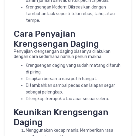
dalam jumlah banyak untuk pecinta pedas.
Krengsengan Modern: Dikreasikan dengan
tambahan lauk seperti telur rebus, tahu, atau
tempe.
Cara Penyajian
Krengsengan Daging
Penyajian krengsengan daging biasanya dilakukan
dengan cara sederhana namun penuh makna:
Krengsengan daging yang sudah matang ditaruh
di piring.
Disajikan bersama nasi putih hangat.
Ditambahkan sambal pedas dan lalapan segar
sebagai pelengkap.
Dilengkapi kerupuk atau acar sesuai selera.
Keunikan Krengsengan
Daging
Menggunakan kecap manis: Memberikan rasa