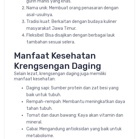
gurih manis yang khas.
Nama unik: Membuat orang penasaran dengan
asal-usulnya.
Tradisi kuat: Berkaitan dengan budaya kuliner
masyarakat Jawa Timur.
Fleksibel: Bisa disajikan dengan berbagai lauk
tambahan sesuai selera.
Manfaat Kesehatan
Krengsengan Daging
Selain lezat, krengsengan daging juga memiliki
manfaat kesehatan:
Daging sapi: Sumber protein dan zat besi yang
baik untuk tubuh.
Rempah-rempah: Membantu meningkatkan daya
tahan tubuh.
Tomat dan daun bawang: Kaya akan vitamin dan
mineral.
Cabai: Mengandung antioksidan yang baik untuk
metabolisme.