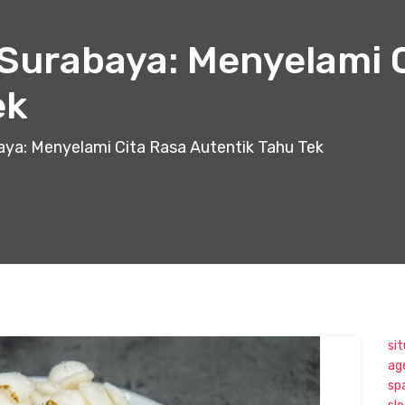
 Surabaya: Menyelami 
ek
aya: Menyelami Cita Rasa Autentik Tahu Tek
si
age
sp