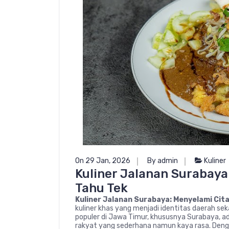
On 29 Jan, 2026
By admin
Kuliner
Kuliner Jalanan Surabaya
Tahu Tek
Kuliner Jalanan Surabaya: Menyelami Cit
kuliner khas yang menjadi identitas daerah sek
populer di Jawa Timur, khususnya Surabaya, ad
rakyat yang sederhana namun kaya rasa. Denga