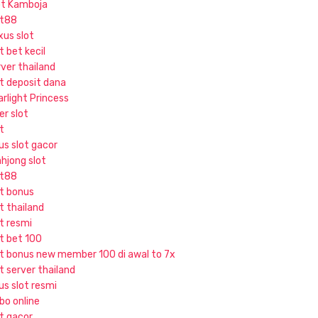
ot Kamboja
ot88
xus slot
t bet kecil
rver thailand
ot deposit dana
arlight Princess
er slot
t
us slot gacor
hjong slot
ot88
ot bonus
t thailand
ot resmi
ot bet 100
ot bonus new member 100 di awal to 7x
t server thailand
us slot resmi
bo online
ot gacor