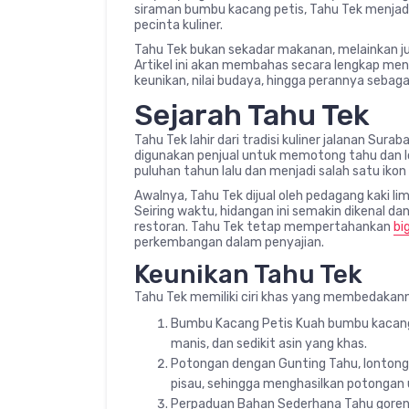
siraman bumbu kacang petis, Tahu Tek menjadi 
pecinta kuliner.
Tahu Tek bukan sekadar makanan, melainkan ju
Artikel ini akan membahas secara lengkap meng
keunikan, nilai budaya, hingga perannya sebagai
Sejarah Tahu Tek
Tahu Tek lahir dari tradisi kuliner jalanan Sur
digunakan penjual untuk memotong tahu dan lon
puluhan tahun lalu dan menjadi salah satu ikon
Awalnya, Tahu Tek dijual oleh pedagang kaki l
Seiring waktu, hidangan ini semakin dikenal d
restoran. Tahu Tek tetap mempertahankan
bi
perkembangan dalam penyajian.
Keunikan Tahu Tek
Tahu Tek memiliki ciri khas yang membedakann
Bumbu Kacang Petis Kuah bumbu kacang 
manis, dan sedikit asin yang khas.
Potongan dengan Gunting Tahu, lontong
pisau, sehingga menghasilkan potongan un
Perpaduan Bahan Sederhana Tahu goreng,