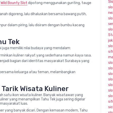
Sl
g
Wild Bounty Slot
dipotong menggunakan gunting, tauge
sl
ne
ah digoreng, lalu dihaluskan bersama bawang putih,
slo
se
ur dalam piring, lalu disiram dengan bumbu kacang
sl
St
hu Tek
jok
slo
 juga memiliki nilai budaya yang mendalam:
sit
minkan kuliner rakyat yang sederhana namun kaya rasa.
ma
menjadi bagian dari identitas masyarakat Surabaya yang
sl
sl
p bersama keluarga atau teman, melambangkan
slo
sl
sl
Tarik Wisata Kuliner
sl
ah satu ikon wisata kuliner. Banyak wisatawan yang
slo
kuliner yang menampilkan Tahu Tek juga sering digelar
sit
 masyarakat luas.
sic
uliner yang banyak dicari. Dengan kemasan modern, Tahu
sl