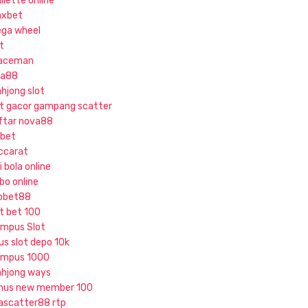
llette online
xbet
ga wheel
t
aceman
la88
hjong slot
ot gacor gampang scatter
ftar nova88
cbet
ccarat
i bola online
bo online
obet88
ot bet 100
ympus Slot
us slot depo 10k
ympus 1000
hjong ways
nus new member 100
jascatter88 rtp