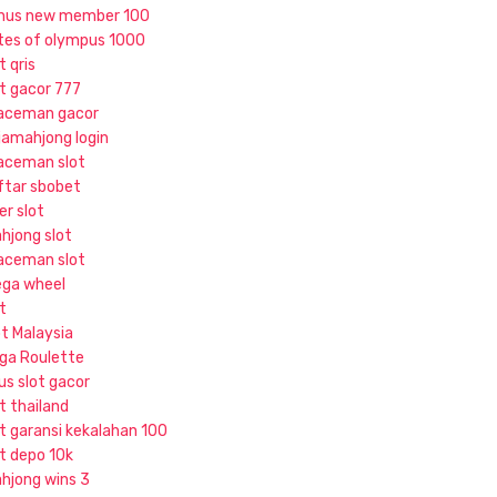
nus new member 100
tes of olympus 1000
t qris
ot gacor 777
aceman gacor
jamahjong login
aceman slot
ftar sbobet
er slot
hjong slot
aceman slot
ga wheel
t
ot Malaysia
ga Roulette
us slot gacor
t thailand
ot garansi kekalahan 100
ot depo 10k
hjong wins 3