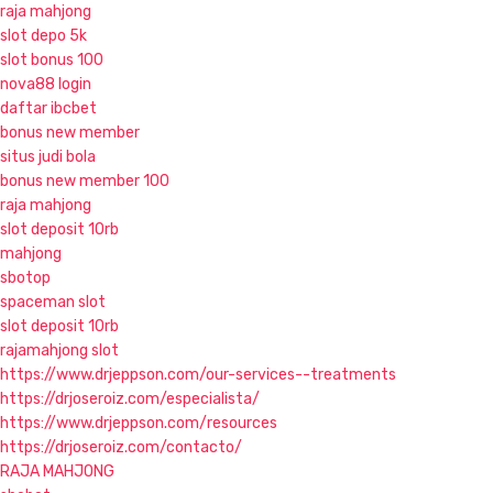
raja mahjong
slot depo 5k
slot bonus 100
nova88 login
daftar ibcbet
bonus new member
situs judi bola
bonus new member 100
raja mahjong
slot deposit 10rb
mahjong
sbotop
spaceman slot
slot deposit 10rb
rajamahjong slot
https://www.drjeppson.com/our-services--treatments
https://drjoseroiz.com/especialista/
https://www.drjeppson.com/resources
https://drjoseroiz.com/contacto/
RAJA MAHJONG