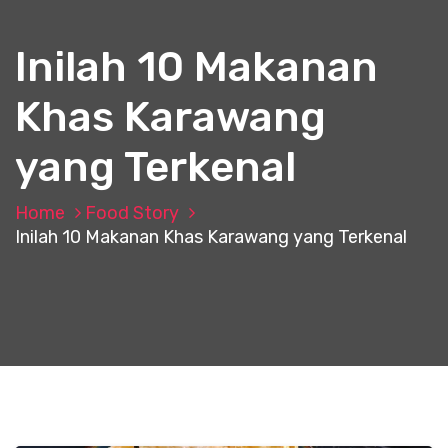
n
t
Inilah 10 Makanan
Khas Karawang
yang Terkenal
Home
Food Story
Inilah 10 Makanan Khas Karawang yang Terkenal