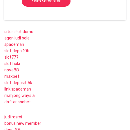
situs slot demo
agen judi bola
spaceman
slot depo 10k
slot777
slot hoki
nova88
maxbet
slot deposit 5k
link spaceman
mahjong ways 3
daftar sbobet
judi resmi
bonus new member
depo 10k