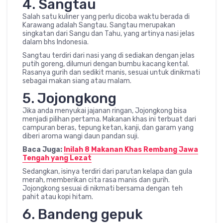
4. Sangtau
Salah satu kuliner yang perlu dicoba waktu berada di
Karawang adalah Sangtau. Sangtau merupakan
singkatan dari Sangu dan Tahu, yang artinya nasi jelas
dalam bhs Indonesia.
Sangtau terdiri dari nasi yang di sediakan dengan jelas
putih goreng, dilumuri dengan bumbu kacang kental.
Rasanya gurih dan sedikit manis, sesuai untuk dinikmati
sebagai makan siang atau malam.
5. Jojongkong
Jika anda menyukai jajanan ringan, Jojongkong bisa
menjadi pilihan pertama. Makanan khas ini terbuat dari
campuran beras, tepung ketan, kanji, dan garam yang
diberi aroma wangi daun pandan suji.
Baca Juga:
Inilah 8 Makanan Khas Rembang Jawa
Tengah yang Lezat
Sedangkan, isinya terdiri dari parutan kelapa dan gula
merah, memberikan cita rasa manis dan gurih.
Jojongkong sesuai di nikmati bersama dengan teh
pahit atau kopi hitam.
6. Bandeng gepuk