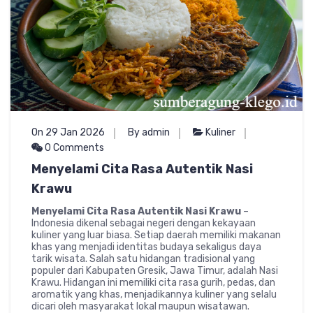
On 29 Jan 2026
By admin
Kuliner
0 Comments
Menyelami Cita Rasa Autentik Nasi
Krawu
Menyelami Cita Rasa Autentik Nasi Krawu
–
Indonesia dikenal sebagai negeri dengan kekayaan
kuliner yang luar biasa. Setiap daerah memiliki makanan
khas yang menjadi identitas budaya sekaligus daya
tarik wisata. Salah satu hidangan tradisional yang
populer dari Kabupaten Gresik, Jawa Timur, adalah Nasi
Krawu. Hidangan ini memiliki cita rasa gurih, pedas, dan
aromatik yang khas, menjadikannya kuliner yang selalu
dicari oleh masyarakat lokal maupun wisatawan.