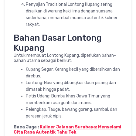
Penyajian Tradisional Lontong Kupang sering
disajikan di warung kaki lima dengan suasana
sederhana, menambah nuansa autentik kuliner
rakyat.
Bahan Dasar Lontong
Kupang
Untuk membuat Lontong Kupang, diperlukan bahan-
bahan utama sebagai berikut:
Kupang Segar: Kerang kecil yang dibersihkan dan
direbus.
Lontong: Nasi yang dibungkus daun pisang dan
dimasak hingga padat.
Petis Udang: Bumbu khas Jawa Timur yang
memberikan rasa gurih dan manis.
Pelengkap: Tauge, bawang goreng, sambal, dan
perasan jeruk nipis.
Baca Juga :
Kuliner Jalanan Surabaya: Menyelami
Cita Rasa Autentik Tahu Tek