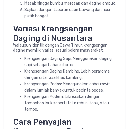
Masak hingga bumbu meresap dan daging empuk.
Sajikan dengan taburan daun bawang dan nasi
putih hangat.
Variasi Krengsengan
Daging di Nusantara
Walaupun identik dengan Jawa Timur, krengsengan
daging memiliki variasi sesuai selera masyarakat:
Krengsengan Daging Sapi: Menggunakan daging
sapi sebagai bahan utama.
Krengsengan Daging Kambing: Lebih beraroma
dengan cita rasa khas kambing.
Krengsengan Pedas: Menggunakan cabai rawit
dalam jumlah banyak untuk pecinta pedas.
Krengsengan Modern: Dikreasikan dengan
tambahan lauk seperti telur rebus, tahu, atau
tempe.
Cara Penyajian