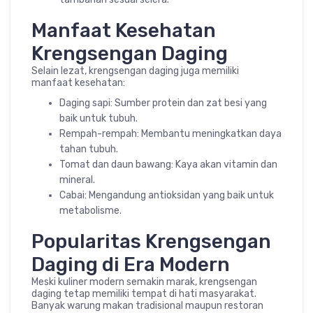
Manfaat Kesehatan
Krengsengan Daging
Selain lezat, krengsengan daging juga memiliki
manfaat kesehatan:
Daging sapi: Sumber protein dan zat besi yang
baik untuk tubuh.
Rempah-rempah: Membantu meningkatkan daya
tahan tubuh.
Tomat dan daun bawang: Kaya akan vitamin dan
mineral.
Cabai: Mengandung antioksidan yang baik untuk
metabolisme.
Popularitas Krengsengan
Daging di Era Modern
Meski kuliner modern semakin marak, krengsengan
daging tetap memiliki tempat di hati masyarakat.
Banyak warung makan tradisional maupun restoran