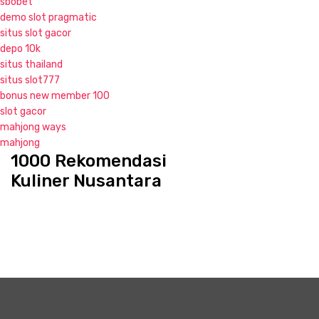
sbobet
demo slot pragmatic
situs slot gacor
depo 10k
situs thailand
situs slot777
bonus new member 100
slot gacor
mahjong ways
mahjong
1000 Rekomendasi
S
k
Kuliner Nusantara
i
p
t
o
c
o
n
t
e