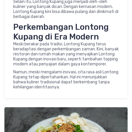
Selain itu, Lontong Kupang juga menjadi oleh-oleh
kuliner yang banyak dicari. Dengan kemasan modern,
Lontong Kupang kini bisa dibawa pulang dan dinikmati di
berbagai daerah.
Perkembangan Lontong
Kupang di Era Modern
Meski berakar pada tradisi, Lontong Kupang terus
beradaptasi dengan perkembangan zaman. Kini, banyak
restoran dan rumah makan yang menyajikan Lontong
Kupang dengan inovasi baru, seperti tambahan topping
modern atau penyajian dalam gaya kontemporer.
Namun, meski mengalami inovasi, cita rasa asli Lontong
Kupang tetap dipertahankan. Hal ini menunjukkan
bahwa kuliner tradisional dapat berkembang tanpa
kehilangan identitasnya.