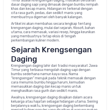
Timur adalah krengsengan daging, masakan berbahan
dasar daging sapi yang dimasak dengan bumbu rempah
khas dan kecap manis. Hidangan ini terkenal dengan
cita rasa gurih, pedas, dan sedikit manis yang
membuatnya digemari oleh banyak kalangan.
Artikel ini akan membahas secara lengkap tentang
krengsengan daging, mulai dari sejarah, filosofi, bahan
utama, cara memasak, variasi resep, hingga keunikan
yang membuatnya tetap eksis di tengah
perkembangan kuliner modern.
Sejarah Krengsengan
Daging
Krengsengan daging lahir dari tradisi masyarakat Jawa
Timur yang terbiasa mengolah daging sapi dengan
bumbu sederhana namun kaya rasa. Nama
“krengsengan” merujuk pada teknik memasak dengan
cara menumis bumbu hingga harum, kemudian
memasukkan daging dan kecap manis untuk
menghasilkan rasa gurih dan sedikit manis.
Awalnya, krengsengan daging disajikan dalam acara
keluarga atau hajatan sebagai hidangan utama. Seiring
berjalannya waktu, krengsengan daging berkembang
menjadi kuliner populer yang disajikan di warung makan,