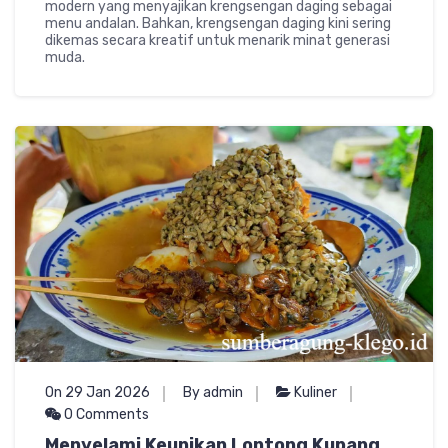
modern yang menyajikan krengsengan daging sebagai
menu andalan. Bahkan, krengsengan daging kini sering
dikemas secara kreatif untuk menarik minat generasi
muda.
On 29 Jan 2026
By admin
Kuliner
0 Comments
Menyelami Keunikan Lontong Kupang