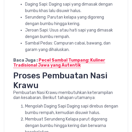
Daging Sapi: Daging sapi yang dimasak dengan
bumbu khas lalu disuwir halus.
Serundeng: Parutan kelapa yang digoreng
dengan bumbu hingga kering.
Jeroan Sapi: Usus atau hati sapi yang dimasak
dengan bumbu rempah.
Sambal Pedas: Campuran cabai, bawang, dan
garam yang dihaluskan.
Baca Juga :
Pecel Sambal Tumpang: Kuliner
Tradisional Jawa yang Autentik
Proses Pembuatan Nasi
Krawu
Pembuatan Nasi Krawu membutuhkan keterampilan
dan kesabaran. Berikut tahapan utamanya:
Mengolah Daging Sapi Daging sapi direbus dengan
bumbu rempah, kemudian disuwir halus.
Membuat Serundeng Kelapa parut digoreng
dengan bumbu hingga kering dan berwarna