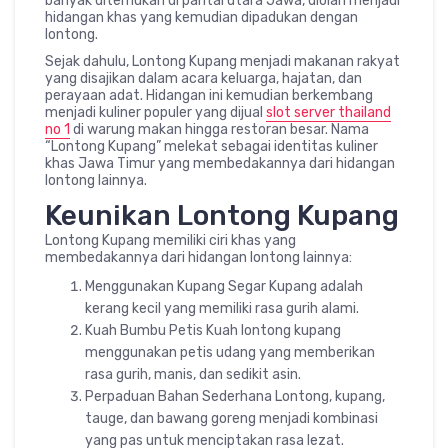
banyak ditemukan di pantai utara Jawa, diolah menjadi
hidangan khas yang kemudian dipadukan dengan
lontong.
Sejak dahulu, Lontong Kupang menjadi makanan rakyat
yang disajikan dalam acara keluarga, hajatan, dan
perayaan adat. Hidangan ini kemudian berkembang
menjadi kuliner populer yang dijual
slot server thailand
no 1
di warung makan hingga restoran besar. Nama
“Lontong Kupang” melekat sebagai identitas kuliner
khas Jawa Timur yang membedakannya dari hidangan
lontong lainnya.
Keunikan Lontong Kupang
Lontong Kupang memiliki ciri khas yang
membedakannya dari hidangan lontong lainnya:
Menggunakan Kupang Segar Kupang adalah
kerang kecil yang memiliki rasa gurih alami.
Kuah Bumbu Petis Kuah lontong kupang
menggunakan petis udang yang memberikan
rasa gurih, manis, dan sedikit asin.
Perpaduan Bahan Sederhana Lontong, kupang,
tauge, dan bawang goreng menjadi kombinasi
yang pas untuk menciptakan rasa lezat.