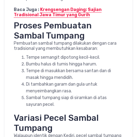
Baca Juga :
Krengsengan Daging: Sajian
Tradisional Jawa Timur yang Gurih
Proses Pembuatan
Sambal Tumpang
Pembuatan sambal tumpang dilakukan dengan cara
tradisional yang membutuhkan kesabaran:
Tempe semangit dipotong kecil-kecil.
Bumbu halus di tumis hingga harum.
Tempe di masukkan bersama santan dan di
masak hingga mendidih.
Di tambahkan garam dan gula untuk
menyeimbangkan rasa.
Sambal tumpang siap di siramkan di atas
sayuran pecel.
Variasi Pecel Sambal
Tumpang
Walaupun identik dengan Kediri, pecel sambal tumpang