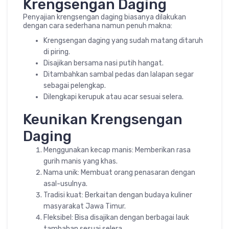
Krengsengan Daging
Penyajian krengsengan daging biasanya dilakukan
dengan cara sederhana namun penuh makna:
Krengsengan daging yang sudah matang ditaruh
di piring.
Disajikan bersama nasi putih hangat.
Ditambahkan sambal pedas dan lalapan segar
sebagai pelengkap.
Dilengkapi kerupuk atau acar sesuai selera.
Keunikan Krengsengan
Daging
Menggunakan kecap manis: Memberikan rasa
gurih manis yang khas.
Nama unik: Membuat orang penasaran dengan
asal-usulnya.
Tradisi kuat: Berkaitan dengan budaya kuliner
masyarakat Jawa Timur.
Fleksibel: Bisa disajikan dengan berbagai lauk
tambahan sesuai selera.