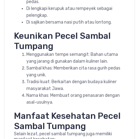
pedas.
Di lengkapi kerupuk atau rempeyek sebagai
pelengkap.
Di sajikan bersama nasi putih atau lontong.
Keunikan Pecel Sambal
Tumpang
Menggunakan tempe semangit: Bahan utama
yang jarang di gunakan dalam kuliner lain.
Sambal khas: Memberikan cita rasa gurih pedas
yang unik.
Tradisi kuat: Berkaitan dengan budaya kuliner
masyarakat Jawa.
Nama khas: Membuat orang penasaran dengan
asal-usulnya.
Manfaat Kesehatan Pecel
Sambal Tumpang
Selain lezat, pecel sambal tumpang juga memiliki