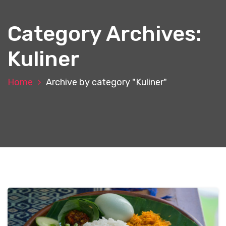
n
t
Category Archives:
Kuliner
Home
Archive by category "Kuliner"