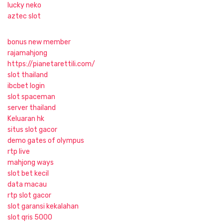
lucky neko
aztec slot
bonus new member
rajamahjong
https://pianetarettili.com/
slot thailand
ibcbet login
slot spaceman
server thailand
Keluaran hk
situs slot gacor
demo gates of olympus
rtp live
mahjong ways
slot bet kecil
data macau
rtp slot gacor
slot garansi kekalahan
slot qris 5000