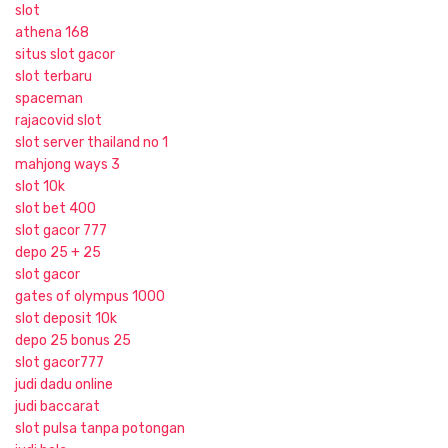
slot
athena 168
situs slot gacor
slot terbaru
spaceman
rajacovid slot
slot server thailand no 1
mahjong ways 3
slot 10k
slot bet 400
slot gacor 777
depo 25 + 25
slot gacor
gates of olympus 1000
slot deposit 10k
depo 25 bonus 25
slot gacor777
judi dadu online
judi baccarat
slot pulsa tanpa potongan