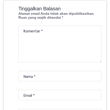
Tinggalkan Balasan
Alamat email Anda tidak akan dipublikasikan.
Ruas yang wajib ditandai
*
Komentar
*
Nama
*
Email
*