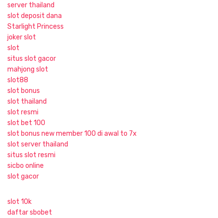
server thailand
slot deposit dana
Starlight Princess
joker slot
slot
situs slot gacor
mahjong slot
slot88
slot bonus
slot thailand
slot resmi
slot bet 100
slot bonus new member 100 di awal to 7x
slot server thailand
situs slot resmi
sicbo online
slot gacor
slot 10k
daftar sbobet