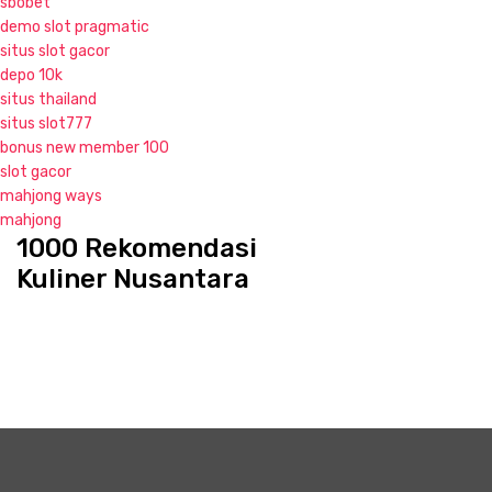
sbobet
demo slot pragmatic
situs slot gacor
depo 10k
situs thailand
situs slot777
bonus new member 100
slot gacor
mahjong ways
mahjong
1000 Rekomendasi
S
k
Kuliner Nusantara
i
p
t
o
c
o
n
t
e