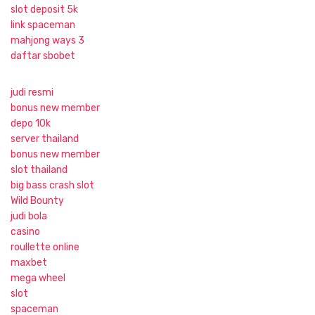
slot deposit 5k
link spaceman
mahjong ways 3
daftar sbobet
judi resmi
bonus new member
depo 10k
server thailand
bonus new member
slot thailand
big bass crash slot
Wild Bounty
judi bola
casino
roullette online
maxbet
mega wheel
slot
spaceman