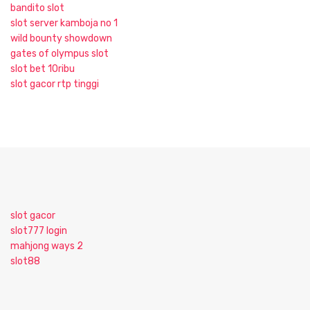
bandito slot
slot server kamboja no 1
wild bounty showdown
gates of olympus slot
slot bet 10ribu
slot gacor rtp tinggi
slot gacor
slot777 login
mahjong ways 2
slot88