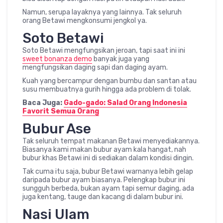
Namun, serupa layaknya yang lainnya. Tak seluruh
orang Betawi mengkonsumi jengkol ya.
Soto Betawi
Soto Betawi mengfungsikan jeroan, tapi saat ini ini
sweet bonanza demo
banyak juga yang
mengfungsikan daging sapi dan daging ayam.
Kuah yang bercampur dengan bumbu dan santan atau
susu membuatnya gurih hingga ada problem di tolak.
Baca Juga:
Gado-gado: Salad Orang Indonesia
Favorit Semua Orang
Bubur Ase
Tak seluruh tempat makanan Betawi menyediakannya.
Biasanya kami makan bubur ayam kala hangat, nah
bubur khas Betawi ini di sediakan dalam kondisi dingin.
Tak cuma itu saja, bubur Betawi warnanya lebih gelap
daripada bubur ayam biasanya. Pelengkap bubur ini
sungguh berbeda, bukan ayam tapi semur daging, ada
juga kentang, tauge dan kacang di dalam bubur ini.
Nasi Ulam