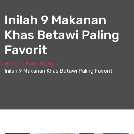
n
t
Inilah 9 Makanan
Khas Betawi Paling
Favorit
Home
Food Story
Inilah 9 Makanan Khas Betawi Paling Favorit