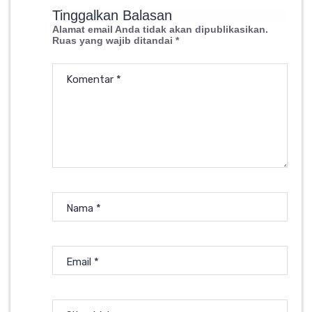
Tinggalkan Balasan
Alamat email Anda tidak akan dipublikasikan.
Ruas yang wajib ditandai
*
Komentar
*
Nama
*
Email
*