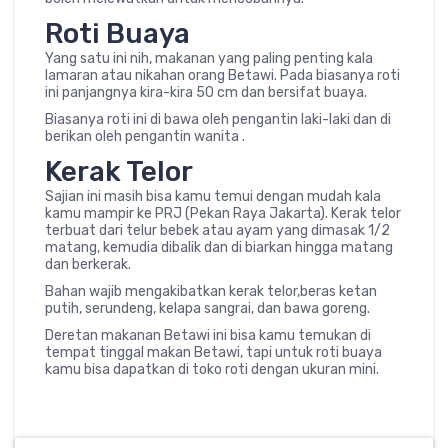
Roti Buaya
Yang satu ini nih, makanan yang paling penting kala
lamaran atau nikahan orang Betawi. Pada biasanya roti
ini panjangnya kira-kira 50 cm dan bersifat buaya.
Biasanya roti ini di bawa oleh pengantin laki-laki dan di
berikan oleh pengantin wanita .
Kerak Telor
Sajian ini masih bisa kamu temui dengan mudah kala
kamu mampir ke PRJ (Pekan Raya Jakarta). Kerak telor
terbuat dari telur bebek atau ayam yang dimasak 1/2
matang, kemudia dibalik dan di biarkan hingga matang
dan berkerak.
Bahan wajib mengakibatkan kerak telor,beras ketan
putih, serundeng, kelapa sangrai, dan bawa goreng.
Deretan makanan Betawi ini bisa kamu temukan di
tempat tinggal makan Betawi, tapi untuk roti buaya
kamu bisa dapatkan di toko roti dengan ukuran mini.