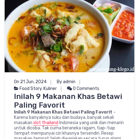
On 21 Jun, 2024
By admin
Food Story
,
Kuliner
0 Comments
Inilah 9 Makanan Khas Betawi
Paling Favorit
Inilah 9 Makanan Khas Betawi Paling Favorit
–
Karena banyaknya suku dan budaya, banyak sekali
masakan
slot thailand
Indonesia yang unik dan menarin
untuk dicoba. Tak cuma beraneka ragam, tiap-tiap
tempat mempunyai ciri khasnya tersendiri. Resep
masakan tempat telah diwariskan secara turun alami