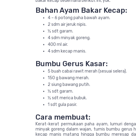
bakar kecap sederhana berikut ini, yuk.
Bahan Ayam Bakar Kecap:
4 – 6 potong paha bawah ayam.
2 sdm air jeruk nipis.
½ sdt garam.
4 sdm minyak goreng.
400 ml air.
4 sdm kecap manis.
Bumbu Gerus Kasar:
5 buah cabai rawit merah (sesuai selera).
150 g bawang merah.
2 siung bawang putih.
½ sdt garam.
½ sdt merica bubuk.
1 sdt gula pasir.
Cara membuat:
Kerat-kerat permukaan paha ayam, lumuri denga
minyak goreng dalam wajan, tumis bumbu gerus h
kecap manis matang hingga bumbu meresap dan