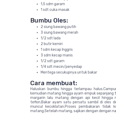
1,5 sdm garam
1 sdt cuka masak
Bumbu Oles:
2 siung bawang putih
3 siung bawang merah
1/2 sdt lada
2 butir kemiri
1 sdm kecap Inggris
3 sdm kecap manis
1/2 sdt garam
1/4 sdt mecin/penyedap
Mentega secukupnya untuk bakar
Cara membuat:
Haluskan bumbu hingga terlampau halus.Campu
kemudian matang hingga ayam empuk sepanjang tid
margarin lalu matang dengan api kecil hingga
teflon.Bakar ayam satu persatu sambil di oles d
muncul kecoklatan.Proses pembakaran tidak
matang.Setelah matang, sajikan dengan dengan nasi