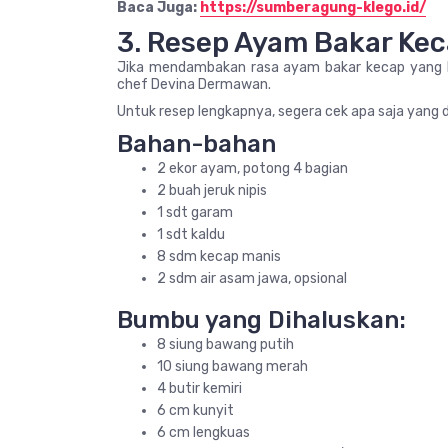
Baca Juga:
https://sumberagung-klego.id/
3. Resep Ayam Bakar Ke
Jika mendambakan rasa ayam bakar kecap yang leb
chef Devina Dermawan.
Untuk resep lengkapnya, segera cek apa saja yang 
Bahan-bahan
2 ekor ayam, potong 4 bagian
2 buah jeruk nipis
1 sdt garam
1 sdt kaldu
8 sdm kecap manis
2 sdm air asam jawa, opsional
Bumbu yang Dihaluskan:
8 siung bawang putih
10 siung bawang merah
4 butir kemiri
6 cm kunyit
6 cm lengkuas