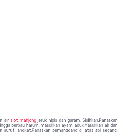
n air
slot mahjong
jeruk nipis dan garam. Sisihkan.Panaskan
ingga berbau harum, masukkan ayam, aduk.Masukkan air dan
 surut, angkat.Panaskan pemanggang di atas api sedang,