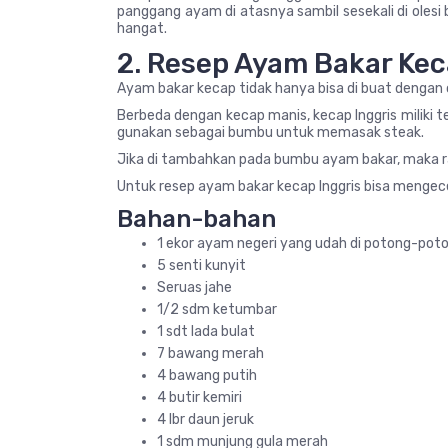
panggang ayam di atasnya sambil sesekali di olesi
hangat.
2. Resep Ayam Bakar Kec
Ayam bakar kecap tidak hanya bisa di buat dengan c
Berbeda dengan kecap manis, kecap Inggris miliki te
gunakan sebagai bumbu untuk memasak steak.
Jika di tambahkan pada bumbu ayam bakar, maka r
Untuk resep ayam bakar kecap Inggris bisa mengece
Bahan-bahan
1 ekor ayam negeri yang udah di potong-pot
5 senti kunyit
Seruas jahe
1/2 sdm ketumbar
1 sdt lada bulat
7 bawang merah
4 bawang putih
4 butir kemiri
4 lbr daun jeruk
1 sdm munjung gula merah