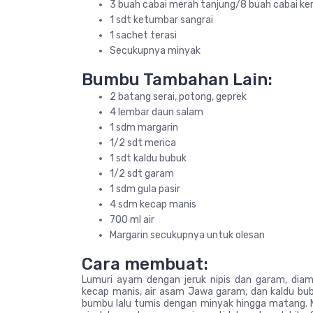
3 buah cabai merah tanjung/8 buah cabai ker
1 sdt ketumbar sangrai
1 sachet terasi
Secukupnya minyak
Bumbu Tambahan Lain:
2 batang serai, potong, geprek
4 lembar daun salam
1 sdm margarin
1/2 sdt merica
1 sdt kaldu bubuk
1/2 sdt garam
1 sdm gula pasir
4 sdm kecap manis
700 ml air
Margarin secukupnya untuk olesan
Cara membuat:
Lumuri ayam dengan jeruk nipis dan garam, diamk
kecap manis, air asam Jawa garam, dan kaldu bu
bumbu lalu tumis dengan minyak hingga matang. 