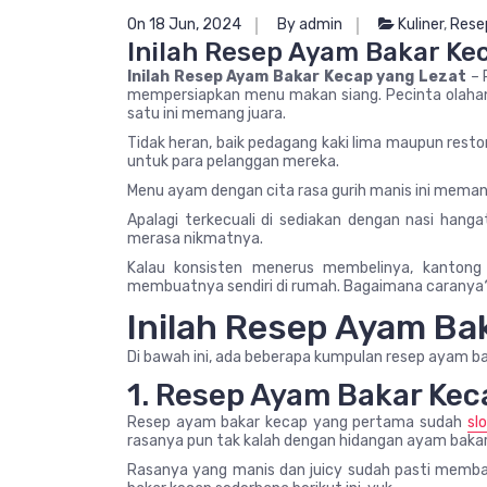
On 18 Jun, 2024
By admin
Kuliner
,
Rese
Inilah Resep Ayam Bakar Ke
Inilah Resep Ayam Bakar Kecap yang Lezat
– 
mempersiapkan menu makan siang. Pecinta olahan
satu ini memang juara.
Tidak heran, baik pedagang kaki lima maupun rest
untuk para pelanggan mereka.
Menu ayam dengan cita rasa gurih manis ini meman
Apalagi terkecuali di sediakan dengan nasi hang
merasa nikmatnya.
Kalau konsisten menerus membelinya, kantong bi
membuatnya sendiri di rumah. Bagaimana caranya
Inilah Resep Ayam Ba
Di bawah ini, ada beberapa kumpulan resep ayam bakar
1. Resep Ayam Bakar Ke
Resep ayam bakar kecap yang pertama sudah
sl
rasanya pun tak kalah dengan hidangan ayam bakar 
Rasanya yang manis dan juicy sudah pasti memba