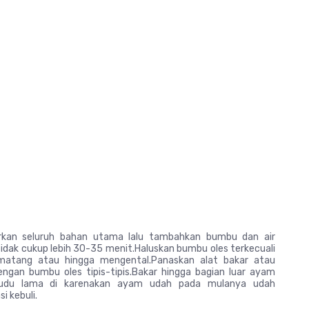
rkan seluruh bahan utama lalu tambahkan bumbu dan air
ak cukup lebih 30-35 menit.Haluskan bumbu oles terkecuali
 matang atau hingga mengental.Panaskan alat bakar atau
engan bumbu oles tipis-tipis.Bakar hingga bagian luar ayam
 kudu lama di karenakan ayam udah pada mulanya udah
 kebuli.