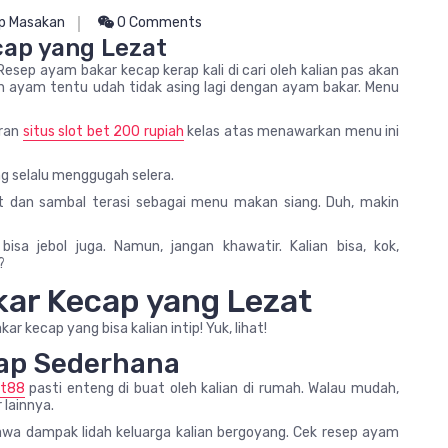
p Masakan
0 Comments
cap yang Lezat
Resep ayam bakar kecap kerap kali di cari oleh kalian pas akan
 ayam tentu udah tidak asing lagi dengan ayam bakar. Menu
oran
situs slot bet 200 rupiah
kelas atas menawarkan menu ini
g selalu menggugah selera.
at dan sambal terasi sebagai menu makan siang. Duh, makin
sa jebol juga. Namun, jangan khawatir. Kalian bisa, kok,
?
kar Kecap yang Lezat
 kecap yang bisa kalian intip! Yuk, lihat!
cap Sederhana
ot88
pasti enteng di buat oleh kalian di rumah. Walau mudah,
lainnya.
wa dampak lidah keluarga kalian bergoyang. Cek resep ayam