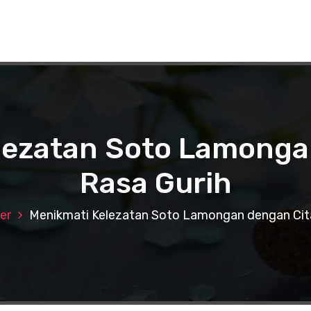
lezatan Soto Lamonga
Rasa Gurih
ner
Menikmati Kelezatan Soto Lamongan dengan Cita