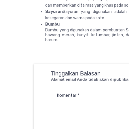
dan memberikan cita rasa yang khas pada so
Sayuran
Sayuran yang digunakan adalah
kesegaran dan warna pada soto.
Bumbu
Bumbu yang digunakan dalam pembuatan Sot
bawang merah, kunyit, ketumbar, jinten, 
harum.
Tinggalkan Balasan
Alamat email Anda tidak akan dipublika
Komentar
*