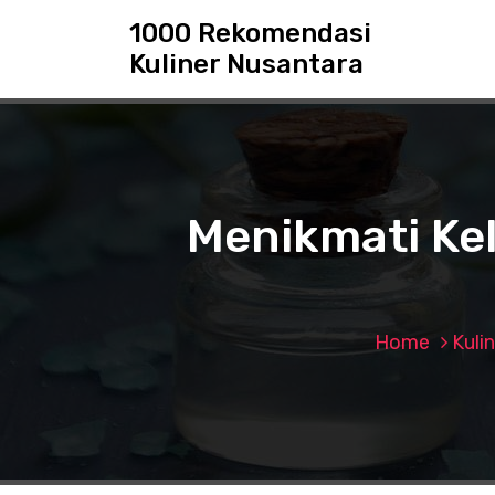
S
1000 Rekomendasi
k
Kuliner Nusantara
i
p
t
o
c
o
n
Menikmati Ke
t
e
n
t
Home
Kuli