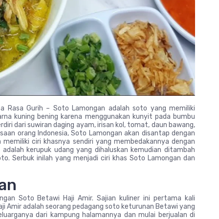
a Rasa Gurih – Soto Lamongan adalah soto yang memiliki
arna kuning bening karena menggunakan kunyit pada bumbu
iri dari suwiran daging ayam, irisan kol, tomat, daun bawang,
biasaan orang Indonesia, Soto Lamongan akan disantap dengan
ga memiliki ciri khasnya sendiri yang membedakannya dengan
a adalah kerupuk udang yang dihaluskan kemudian ditambah
to. Serbuk inilah yang menjadi ciri khas Soto Lamongan dan
an
an Soto Betawi Haji Amir. Sajian kuliner ini pertama kali
Haji Amir adalah seorang pedagang soto keturunan Betawi yang
luarganya dari kampung halamannya dan mulai berjualan di