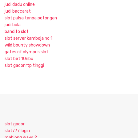
judi dadu online
judi baccarat
slot pulsa tanpa potongan
judi bola
bandito slot
slot server kamboja no 1
wild bounty showdown
gates of olympus slot
slot bet 10ribu
slot gacor rtp tinggi
slot gacor
slot777 login
mahjong ways 2