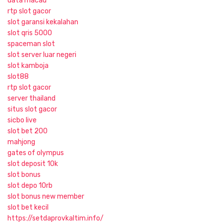
data macau
rtp slot gacor
slot garansi kekalahan
slot qris 5000
spaceman slot
slot server luar negeri
slot kamboja
slot88
rtp slot gacor
server thailand
situs slot gacor
sicbo live
slot bet 200
mahjong
gates of olympus
slot deposit 10k
slot bonus
slot depo 10rb
slot bonus new member
slot bet kecil
https://setdaprovkaltim.info/