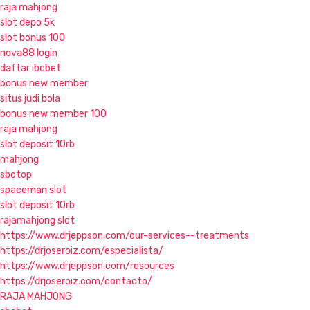
raja mahjong
slot depo 5k
slot bonus 100
nova88 login
daftar ibcbet
bonus new member
situs judi bola
bonus new member 100
raja mahjong
slot deposit 10rb
mahjong
sbotop
spaceman slot
slot deposit 10rb
rajamahjong slot
https://www.drjeppson.com/our-services--treatments
https://drjoseroiz.com/especialista/
https://www.drjeppson.com/resources
https://drjoseroiz.com/contacto/
RAJA MAHJONG