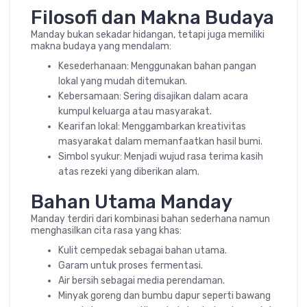
Filosofi dan Makna Budaya
Manday bukan sekadar hidangan, tetapi juga memiliki
makna budaya yang mendalam:
Kesederhanaan: Menggunakan bahan pangan
lokal yang mudah ditemukan.
Kebersamaan: Sering disajikan dalam acara
kumpul keluarga atau masyarakat.
Kearifan lokal: Menggambarkan kreativitas
masyarakat dalam memanfaatkan hasil bumi.
Simbol syukur: Menjadi wujud rasa terima kasih
atas rezeki yang diberikan alam.
Bahan Utama Manday
Manday terdiri dari kombinasi bahan sederhana namun
menghasilkan cita rasa yang khas:
Kulit cempedak sebagai bahan utama.
Garam untuk proses fermentasi.
Air bersih sebagai media perendaman.
Minyak goreng dan bumbu dapur seperti bawang