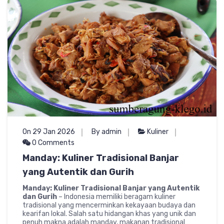
On 29 Jan 2026
By admin
Kuliner
0 Comments
Manday: Kuliner Tradisional Banjar
yang Autentik dan Gurih
Manday: Kuliner Tradisional Banjar yang Autentik
dan Gurih
– Indonesia memiliki beragam kuliner
tradisional yang mencerminkan kekayaan budaya dan
kearifan lokal. Salah satu hidangan khas yang unik dan
penuh makna adalah manday, makanan tradisional