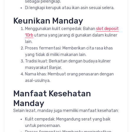
sebagai pelengkap.
Di lengkapi kerupuk atau ikan asin sesuai selera.
Keunikan Manday
Menggunakan kulit cempedak: Bahan
slot deposit
10rb
utama yang jarang di gunakan dalam kuliner
lain.
Proses fermentasi: Memberikan cita rasa khas
yang tidak di miliki makanan lain.
Tradisi kuat: Berkaitan dengan budaya kuliner
masyarakat Banjar.
Nama khas: Membuat orang penasaran dengan
asal-usulnya.
Manfaat Kesehatan
Manday
Selain lezat, manday juga memiliki manfaat kesehatan:
Kulit cempedak: Mengandung serat yang baik
untuk pencernaan.