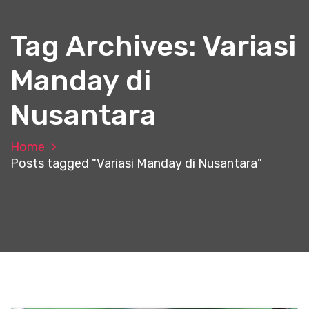
n
t
Tag Archives: Variasi
Manday di
Nusantara
Home
Posts tagged "Variasi Manday di Nusantara"