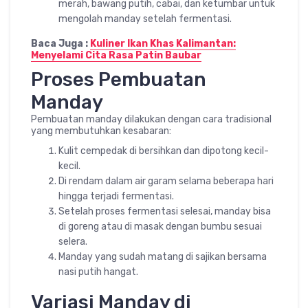
merah, bawang putih, cabai, dan ketumbar untuk
mengolah manday setelah fermentasi.
Baca Juga :
Kuliner Ikan Khas Kalimantan:
Menyelami Cita Rasa Patin Baubar
Proses Pembuatan
Manday
Pembuatan manday dilakukan dengan cara tradisional
yang membutuhkan kesabaran:
Kulit cempedak di bersihkan dan dipotong kecil-
kecil.
Di rendam dalam air garam selama beberapa hari
hingga terjadi fermentasi.
Setelah proses fermentasi selesai, manday bisa
di goreng atau di masak dengan bumbu sesuai
selera.
Manday yang sudah matang di sajikan bersama
nasi putih hangat.
Variasi Manday di