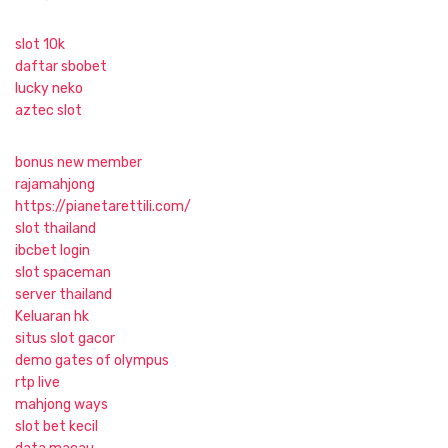
slot 10k
daftar sbobet
lucky neko
aztec slot
bonus new member
rajamahjong
https://pianetarettili.com/
slot thailand
ibcbet login
slot spaceman
server thailand
Keluaran hk
situs slot gacor
demo gates of olympus
rtp live
mahjong ways
slot bet kecil