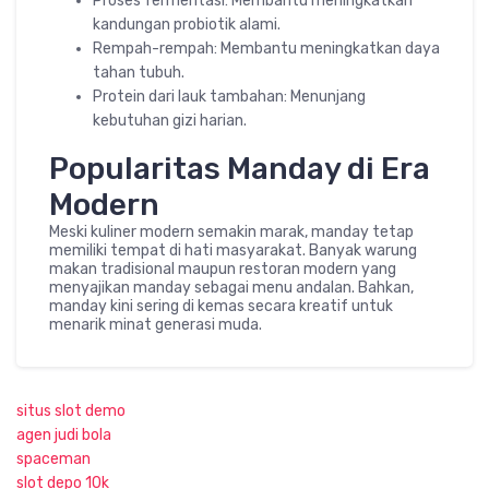
Proses fermentasi: Membantu meningkatkan
kandungan probiotik alami.
Rempah-rempah: Membantu meningkatkan daya
tahan tubuh.
Protein dari lauk tambahan: Menunjang
kebutuhan gizi harian.
Popularitas Manday di Era
Modern
Meski kuliner modern semakin marak, manday tetap
memiliki tempat di hati masyarakat. Banyak warung
makan tradisional maupun restoran modern yang
menyajikan manday sebagai menu andalan. Bahkan,
manday kini sering di kemas secara kreatif untuk
menarik minat generasi muda.
situs slot demo
agen judi bola
spaceman
slot depo 10k