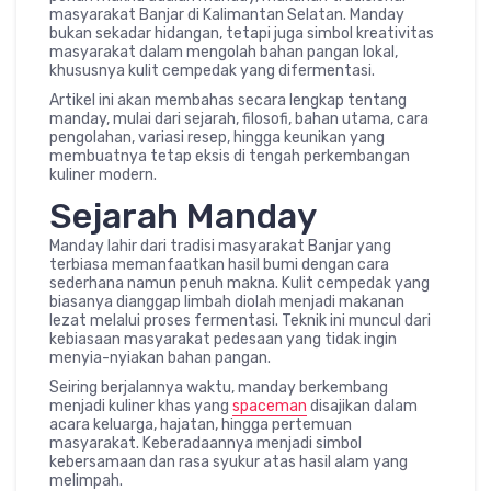
masyarakat Banjar di Kalimantan Selatan. Manday
bukan sekadar hidangan, tetapi juga simbol kreativitas
masyarakat dalam mengolah bahan pangan lokal,
khususnya kulit cempedak yang difermentasi.
Artikel ini akan membahas secara lengkap tentang
manday, mulai dari sejarah, filosofi, bahan utama, cara
pengolahan, variasi resep, hingga keunikan yang
membuatnya tetap eksis di tengah perkembangan
kuliner modern.
Sejarah Manday
Manday lahir dari tradisi masyarakat Banjar yang
terbiasa memanfaatkan hasil bumi dengan cara
sederhana namun penuh makna. Kulit cempedak yang
biasanya dianggap limbah diolah menjadi makanan
lezat melalui proses fermentasi. Teknik ini muncul dari
kebiasaan masyarakat pedesaan yang tidak ingin
menyia-nyiakan bahan pangan.
Seiring berjalannya waktu, manday berkembang
menjadi kuliner khas yang
spaceman
disajikan dalam
acara keluarga, hajatan, hingga pertemuan
masyarakat. Keberadaannya menjadi simbol
kebersamaan dan rasa syukur atas hasil alam yang
melimpah.