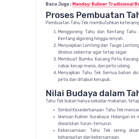
Baca Juga :
Manday: Kuliner Tradisional B
Proses Pembuatan Ta
Pembuatan Tahu Tek membutuhkan keterampil
Menggoreng Tahu dan Kentang Tahu put
Kentang digoreng hingga renyah.
Menyiapkan Lontong dan Tauge Lonton
direbus sebentar agar tetap segar.
Membuat Bumbu Kacang Petis Kacang ta
cabai, kecap manis, dan petis udang.
Menyajikan Tahu Tek Semua bahan dica
petis dan ditaburi kerupuk.
Nilai Budaya dalam Ta
Tahu Tek bukan hanya sekadar makanan, tetapi
Simbol Kesederhanaan: Tahu Tek mencer
Warisan Kuliner Surabaya: Hidangan ini
diwariskan turun-temurun.
Kebersamaan: Tahu Tek sering dis
kehangatan dan kebersamaan.