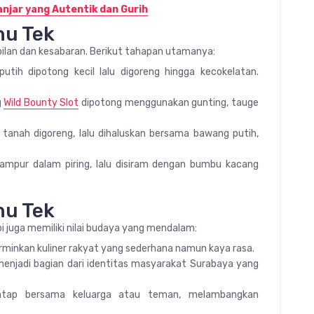
anjar yang Autentik dan Gurih
hu Tek
an dan kesabaran. Berikut tahapan utamanya:
ih dipotong kecil lalu digoreng hingga kecokelatan.
g
Wild Bounty Slot
dipotong menggunakan gunting, tauge
nah digoreng, lalu dihaluskan bersama bawang putih,
mpur dalam piring, lalu disiram dengan bumbu kacang
hu Tek
 juga memiliki nilai budaya yang mendalam:
minkan kuliner rakyat yang sederhana namun kaya rasa.
 menjadi bagian dari identitas masyarakat Surabaya yang
antap bersama keluarga atau teman, melambangkan