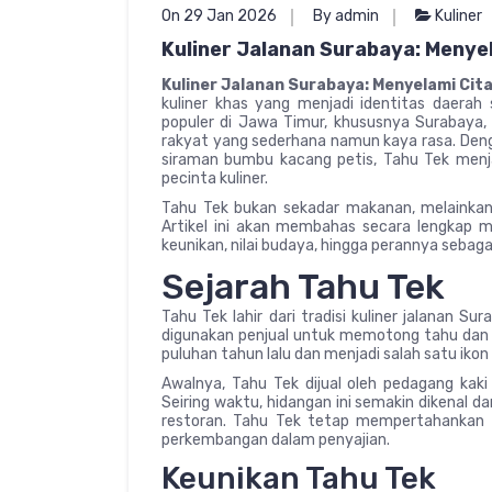
On 29 Jan 2026
By admin
Kuliner
Kuliner Jalanan Surabaya: Menye
Kuliner Jalanan Surabaya: Menyelami Cit
kuliner khas yang menjadi identitas daerah 
populer di Jawa Timur, khususnya Surabaya, 
rakyat yang sederhana namun kaya rasa. Deng
siraman bumbu kacang petis, Tahu Tek menjad
pecinta kuliner.
Tahu Tek bukan sekadar makanan, melainkan 
Artikel ini akan membahas secara lengkap me
keunikan, nilai budaya, hingga perannya sebagai
Sejarah Tahu Tek
Tahu Tek lahir dari tradisi kuliner jalanan S
digunakan penjual untuk memotong tahu dan lo
puluhan tahun lalu dan menjadi salah satu ikon
Awalnya, Tahu Tek dijual oleh pedagang kaki
Seiring waktu, hidangan ini semakin dikenal 
restoran. Tahu Tek tetap mempertahankan
perkembangan dalam penyajian.
Keunikan Tahu Tek