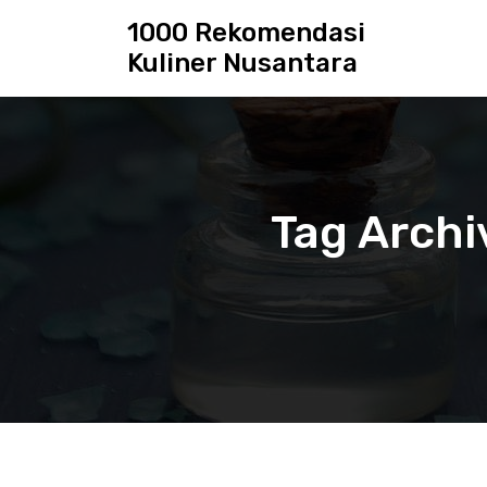
S
1000 Rekomendasi
k
Kuliner Nusantara
i
p
t
o
c
o
n
Tag Archi
t
e
n
t