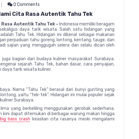
0 Comments
lami Cita Rasa Autentik Tahu Tek
a Rasa Autentik Tahu Tek –
Indonesia memiliki beragam
sekaligus daya tarik wisata. Salah satu hidangan yang
adalah Tahu Tek. Hidangan ini dikenal sebagai makanan
an perpaduan tahu goreng, lontong, kentang, tauge, dan
i sajian yang menggugah selera dan selalu dicari oleh
juga bagian dari budaya kuliner masyarakat Surabaya.
ngenai sejarah Tahu Tek, bahan dasar, cara penyajian,
 daya tarik wisata kuliner.
urabaya. Nama “Tahu Tek” berasal dari bunyi gunting yang
ntong, yaitu “tek-tek”. Hidangan ini mulai populer sejak
 kuliner Surabaya.
 lima yang berkeliling menggunakan gerobak sederhana.
dan kini dapat ditemukan di berbagai warung makan hingga
big bass crash
keaslian cita rasanya meski mengalami