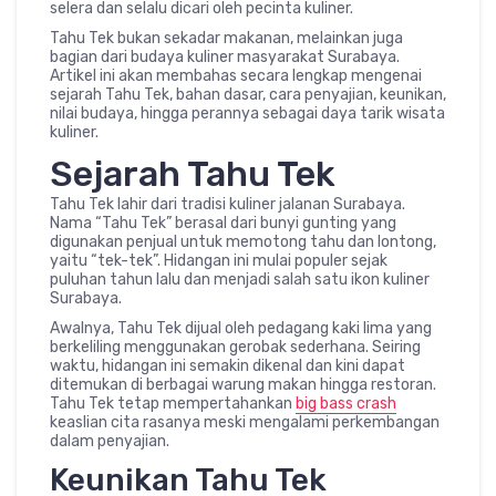
selera dan selalu dicari oleh pecinta kuliner.
Tahu Tek bukan sekadar makanan, melainkan juga
bagian dari budaya kuliner masyarakat Surabaya.
Artikel ini akan membahas secara lengkap mengenai
sejarah Tahu Tek, bahan dasar, cara penyajian, keunikan,
nilai budaya, hingga perannya sebagai daya tarik wisata
kuliner.
Sejarah Tahu Tek
Tahu Tek lahir dari tradisi kuliner jalanan Surabaya.
Nama “Tahu Tek” berasal dari bunyi gunting yang
digunakan penjual untuk memotong tahu dan lontong,
yaitu “tek-tek”. Hidangan ini mulai populer sejak
puluhan tahun lalu dan menjadi salah satu ikon kuliner
Surabaya.
Awalnya, Tahu Tek dijual oleh pedagang kaki lima yang
berkeliling menggunakan gerobak sederhana. Seiring
waktu, hidangan ini semakin dikenal dan kini dapat
ditemukan di berbagai warung makan hingga restoran.
Tahu Tek tetap mempertahankan
big bass crash
keaslian cita rasanya meski mengalami perkembangan
dalam penyajian.
Keunikan Tahu Tek