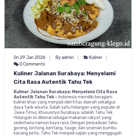
On 29 Jan 2026
By admin
Kuliner
0 Comments
Kuliner Jalanan Surabaya: Menyelami
Cita Rasa Autentik Tahu Tek
Kuliner Jalanan Surabaya: Menyelami Cita Rasa
Autentik Tahu Tek –
Indonesia memiliki beragam
kuliner khas yang menjadi identitas daerah sekaligus
daya tarik wisata. Salah satu hidangan yang populer di
Jawa Timur, khususnya Surabaya, adalah Tahu Tek.
Hidangan ini dikenal sebagai makanan rakyat yang
sederhana namun kaya rasa. Dengan perpaduan tahu
goreng, lontong, kentang, tauge, dan siraman bumbu
kacang petis, Tahu Tek menjadi sajian yang menggugah