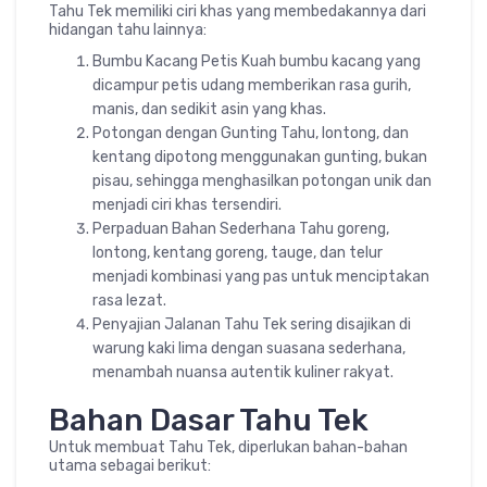
Tahu Tek memiliki ciri khas yang membedakannya dari
hidangan tahu lainnya:
Bumbu Kacang Petis Kuah bumbu kacang yang
dicampur petis udang memberikan rasa gurih,
manis, dan sedikit asin yang khas.
Potongan dengan Gunting Tahu, lontong, dan
kentang dipotong menggunakan gunting, bukan
pisau, sehingga menghasilkan potongan unik dan
menjadi ciri khas tersendiri.
Perpaduan Bahan Sederhana Tahu goreng,
lontong, kentang goreng, tauge, dan telur
menjadi kombinasi yang pas untuk menciptakan
rasa lezat.
Penyajian Jalanan Tahu Tek sering disajikan di
warung kaki lima dengan suasana sederhana,
menambah nuansa autentik kuliner rakyat.
Bahan Dasar Tahu Tek
Untuk membuat Tahu Tek, diperlukan bahan-bahan
utama sebagai berikut: