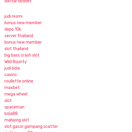
daftar sbobet
judi resmi
bonus new member
depo 10k
server thailand
bonus new member
slot thailand
big bass crash slot
Wild Bounty
judi bola
casino
roullette online
maxbet
mega wheel
slot
spaceman
bola88
mahjong slot
slot gacor gampang scatter