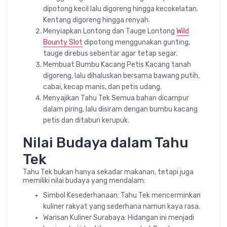
dipotong kecil lalu digoreng hingga kecokelatan.
Kentang digoreng hingga renyah.
Menyiapkan Lontong dan Tauge Lontong
Wild
Bounty Slot
dipotong menggunakan gunting,
tauge direbus sebentar agar tetap segar.
Membuat Bumbu Kacang Petis Kacang tanah
digoreng, lalu dihaluskan bersama bawang putih,
cabai, kecap manis, dan petis udang.
Menyajikan Tahu Tek Semua bahan dicampur
dalam piring, lalu disiram dengan bumbu kacang
petis dan ditaburi kerupuk.
Nilai Budaya dalam Tahu
Tek
Tahu Tek bukan hanya sekadar makanan, tetapi juga
memiliki nilai budaya yang mendalam:
Simbol Kesederhanaan: Tahu Tek mencerminkan
kuliner rakyat yang sederhana namun kaya rasa.
Warisan Kuliner Surabaya: Hidangan ini menjadi