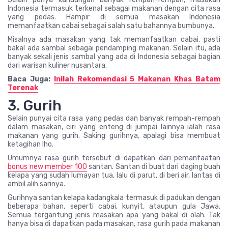
Indonesia termasuk terkenal sebagai makanan dengan cita rasa
yang pedas. Hampir di semua masakan Indonesia
memanfaatkan cabai sebagai salah satu bahannya bumbunya.
Misalnya ada masakan yang tak memanfaatkan cabai, pasti
bakal ada sambal sebagai pendamping makanan. Selain itu, ada
banyak sekali jenis sambal yang ada di Indonesia sebagai bagian
dari warisan kuliner nusantara.
Baca Juga:
Inilah Rekomendasi 5 Makanan Khas Batam
Terenak
3. Gurih
Selain punyai cita rasa yang pedas dan banyak rempah-rempah
dalam masakan, ciri yang enteng di jumpai lainnya ialah rasa
makanan yang gurih. Saking gurihnya, apalagi bisa membuat
ketagihan lho.
Umumnya rasa gurih tersebut di dapatkan dari pemanfaatan
bonus new member 100
santan. Santan di buat dari daging buah
kelapa yang sudah lumayan tua, lalu di parut, di beri air, lantas di
ambil alih sarinya.
Gurihnya santan kelapa kadangkala termasuk di padukan dengan
beberapa bahan, seperti cabai, kunyit, ataupun gula Jawa.
Semua tergantung jenis masakan apa yang bakal di olah. Tak
hanya bisa di dapatkan pada masakan, rasa gurih pada makanan