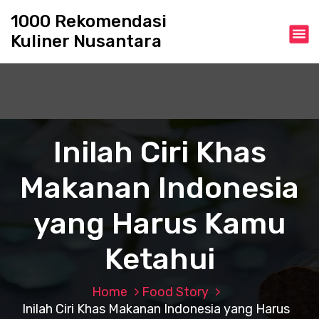
S
1000 Rekomendasi
k
Kuliner Nusantara
i
p
t
o
c
o
n
Inilah Ciri Khas
t
e
Makanan Indonesia
n
t
yang Harus Kamu
Ketahui
Home
Food Story
Inilah Ciri Khas Makanan Indonesia yang Harus