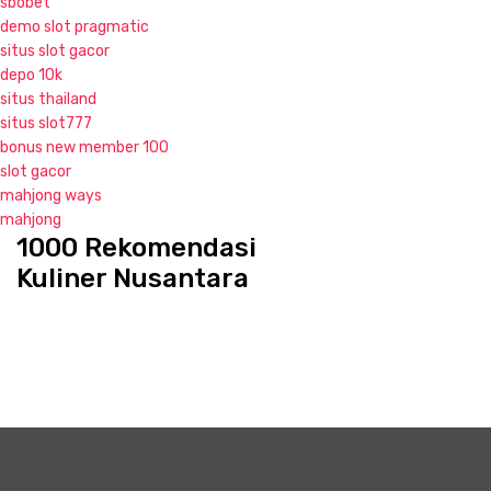
sbobet
demo slot pragmatic
situs slot gacor
depo 10k
situs thailand
situs slot777
bonus new member 100
slot gacor
mahjong ways
mahjong
1000 Rekomendasi
S
k
Kuliner Nusantara
i
p
t
o
c
o
n
t
e