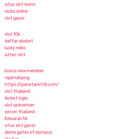
situs slot resmi
sicbo online
slot gacor
slot 10k
daftar sbobet
lucky neko
aztec slot
bonus new member
rajamahjong
https://pianetarettili.com/
slot thailand
ibcbet login
slot spaceman
server thailand
Keluaran hk
situs slot gacor
demo gates of olympus