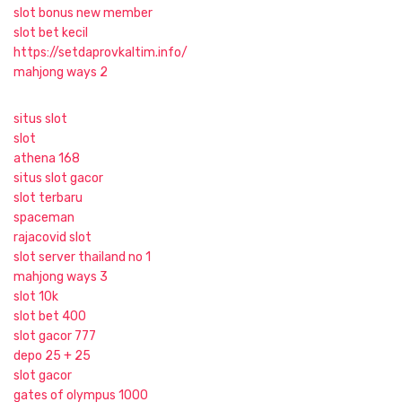
slot bonus new member
slot bet kecil
https://setdaprovkaltim.info/
mahjong ways 2
situs slot
slot
athena 168
situs slot gacor
slot terbaru
spaceman
rajacovid slot
slot server thailand no 1
mahjong ways 3
slot 10k
slot bet 400
slot gacor 777
depo 25 + 25
slot gacor
gates of olympus 1000