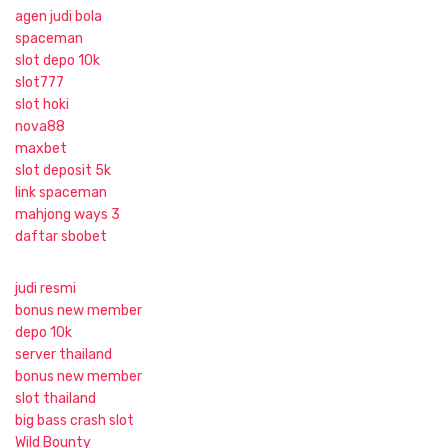
agen judi bola
spaceman
slot depo 10k
slot777
slot hoki
nova88
maxbet
slot deposit 5k
link spaceman
mahjong ways 3
daftar sbobet
judi resmi
bonus new member
depo 10k
server thailand
bonus new member
slot thailand
big bass crash slot
Wild Bounty