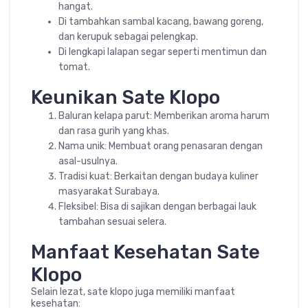
hangat.
Di tambahkan sambal kacang, bawang goreng,
dan kerupuk sebagai pelengkap.
Di lengkapi lalapan segar seperti mentimun dan
tomat.
Keunikan Sate Klopo
Baluran kelapa parut: Memberikan aroma harum
dan rasa gurih yang khas.
Nama unik: Membuat orang penasaran dengan
asal-usulnya.
Tradisi kuat: Berkaitan dengan budaya kuliner
masyarakat Surabaya.
Fleksibel: Bisa di sajikan dengan berbagai lauk
tambahan sesuai selera.
Manfaat Kesehatan Sate
Klopo
Selain lezat, sate klopo juga memiliki manfaat
kesehatan: