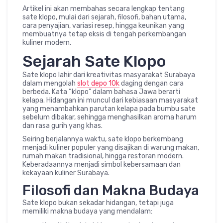
Artikel ini akan membahas secara lengkap tentang
sate klopo, mulai dari sejarah, filosofi, bahan utama,
cara penyajian, variasi resep, hingga keunikan yang
membuatnya tetap eksis di tengah perkembangan
kuliner modern.
Sejarah Sate Klopo
Sate klopo lahir dari kreativitas masyarakat Surabaya
dalam mengolah
slot depo 10k
daging dengan cara
berbeda. Kata “klopo” dalam bahasa Jawa berarti
kelapa. Hidangan ini muncul dari kebiasaan masyarakat
yang menambahkan parutan kelapa pada bumbu sate
sebelum dibakar, sehingga menghasilkan aroma harum
dan rasa gurih yang khas.
Seiring berjalannya waktu, sate klopo berkembang
menjadi kuliner populer yang disajikan di warung makan,
rumah makan tradisional, hingga restoran modern.
Keberadaannya menjadi simbol kebersamaan dan
kekayaan kuliner Surabaya.
Filosofi dan Makna Budaya
Sate klopo bukan sekadar hidangan, tetapi juga
memiliki makna budaya yang mendalam: