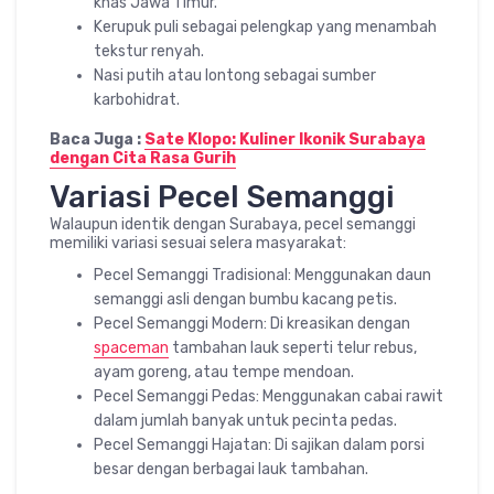
khas Jawa Timur.
Kerupuk puli sebagai pelengkap yang menambah
tekstur renyah.
Nasi putih atau lontong sebagai sumber
karbohidrat.
Baca Juga :
Sate Klopo: Kuliner Ikonik Surabaya
dengan Cita Rasa Gurih
Variasi Pecel Semanggi
Walaupun identik dengan Surabaya, pecel semanggi
memiliki variasi sesuai selera masyarakat:
Pecel Semanggi Tradisional: Menggunakan daun
semanggi asli dengan bumbu kacang petis.
Pecel Semanggi Modern: Di kreasikan dengan
spaceman
tambahan lauk seperti telur rebus,
ayam goreng, atau tempe mendoan.
Pecel Semanggi Pedas: Menggunakan cabai rawit
dalam jumlah banyak untuk pecinta pedas.
Pecel Semanggi Hajatan: Di sajikan dalam porsi
besar dengan berbagai lauk tambahan.