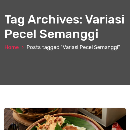
n
t
Tag Archives: Variasi
Pecel Semanggi
Home
Posts tagged "Variasi Pecel Semanggi"