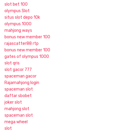
slot bet 100
olympus Slot
situs slot depo 10k
olympus 1000
mahjong ways
bonus new member 100
rajascatter88 rtp
bonus new member 100
gates of olympus 1000
slot qris
slot gacor 777
spaceman gacor
Rajamahjong login
spaceman slot
daftar sbobet
joker slot
mahjong slot
spaceman slot
mega wheel
slot