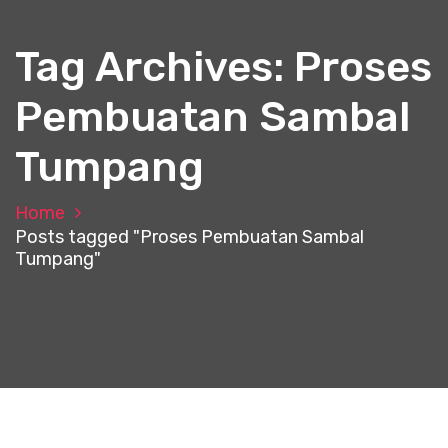
n
t
Tag Archives: Proses
Pembuatan Sambal
Tumpang
Home
Posts tagged "Proses Pembuatan Sambal
Tumpang"