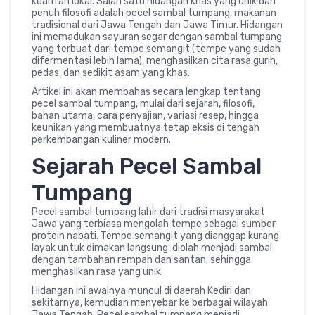
kearifan lokal. Salah satu hidangan khas yang unik dan
penuh filosofi adalah pecel sambal tumpang, makanan
tradisional dari Jawa Tengah dan Jawa Timur. Hidangan
ini memadukan sayuran segar dengan sambal tumpang
yang terbuat dari tempe semangit (tempe yang sudah
difermentasi lebih lama), menghasilkan cita rasa gurih,
pedas, dan sedikit asam yang khas.
Artikel ini akan membahas secara lengkap tentang
pecel sambal tumpang, mulai dari sejarah, filosofi,
bahan utama, cara penyajian, variasi resep, hingga
keunikan yang membuatnya tetap eksis di tengah
perkembangan kuliner modern.
Sejarah Pecel Sambal
Tumpang
Pecel sambal tumpang lahir dari tradisi masyarakat
Jawa yang terbiasa mengolah tempe sebagai sumber
protein nabati. Tempe semangit yang dianggap kurang
layak untuk dimakan langsung, diolah menjadi sambal
dengan tambahan rempah dan santan, sehingga
menghasilkan rasa yang unik.
Hidangan ini awalnya muncul di daerah Kediri dan
sekitarnya, kemudian menyebar ke berbagai wilayah
Jawa Tengah. Pecel sambal tumpang menjadi