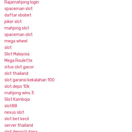
Rajamahjong login
spaceman slot
daftar sbobet
joker slot
mahjong slot
spaceman slot
mega wheel
slot
Slot Malaysia
Mega Roulette
situs slot gacor
slot thailand
slot garansi kekalahan 100
slot depo 10k
mahjong wins 3
Slot Kamboja
slot88
nexus slot
slot bet kecil
server thailand
slot deposit dana