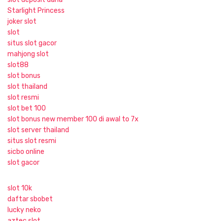
Starlight Princess
joker slot
slot
situs slot gacor
mahjong slot
slot88
slot bonus
slot thailand
slot resmi
slot bet 100
slot bonus new member 100 di awal to 7x
slot server thailand
situs slot resmi
sicbo online
slot gacor
slot 10k
daftar sbobet
lucky neko
aztec slot