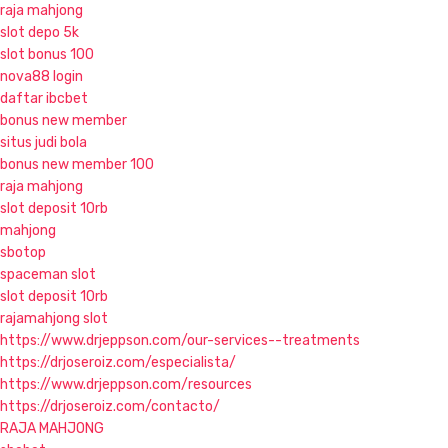
raja mahjong
slot depo 5k
slot bonus 100
nova88 login
daftar ibcbet
bonus new member
situs judi bola
bonus new member 100
raja mahjong
slot deposit 10rb
mahjong
sbotop
spaceman slot
slot deposit 10rb
rajamahjong slot
https://www.drjeppson.com/our-services--treatments
https://drjoseroiz.com/especialista/
https://www.drjeppson.com/resources
https://drjoseroiz.com/contacto/
RAJA MAHJONG