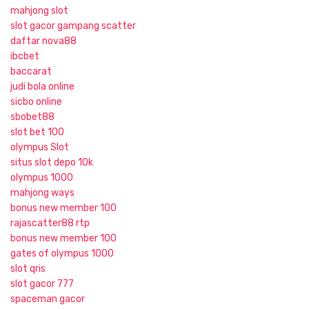
mahjong slot
slot gacor gampang scatter
daftar nova88
ibcbet
baccarat
judi bola online
sicbo online
sbobet88
slot bet 100
olympus Slot
situs slot depo 10k
olympus 1000
mahjong ways
bonus new member 100
rajascatter88 rtp
bonus new member 100
gates of olympus 1000
slot qris
slot gacor 777
spaceman gacor