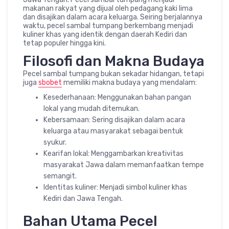
makanan rakyat yang dijual oleh pedagang kaki lima
dan disajikan dalam acara keluarga. Seiring berjalannya
waktu, pecel sambal tumpang berkembang menjadi
kuliner khas yang identik dengan daerah Kediri dan
tetap populer hingga kini.
Filosofi dan Makna Budaya
Pecel sambal tumpang bukan sekadar hidangan, tetapi
juga
sbobet
memiliki makna budaya yang mendalam:
Kesederhanaan: Menggunakan bahan pangan
lokal yang mudah ditemukan.
Kebersamaan: Sering disajikan dalam acara
keluarga atau masyarakat sebagai bentuk
syukur.
Kearifan lokal: Menggambarkan kreativitas
masyarakat Jawa dalam memanfaatkan tempe
semangit.
Identitas kuliner: Menjadi simbol kuliner khas
Kediri dan Jawa Tengah.
Bahan Utama Pecel