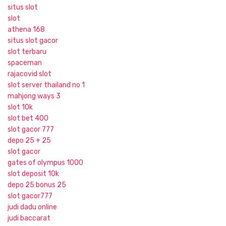
situs slot
slot
athena 168
situs slot gacor
slot terbaru
spaceman
rajacovid slot
slot server thailand no 1
mahjong ways 3
slot 10k
slot bet 400
slot gacor 777
depo 25 + 25
slot gacor
gates of olympus 1000
slot deposit 10k
depo 25 bonus 25
slot gacor777
judi dadu online
judi baccarat