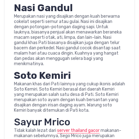
Nasi Gandul
Merupakan nasi yang disajikan dengan kuah berwarna
cokelat seperti semur atau gulai. Nasi ini disajikan
dengan potongan-potongan daging sapi. Untuk
lauknya, biasanya penjual akan menawarkan beraneka
macam seperti otak, ati, limpa, dan lain-lain. Nasi
gandul khas Pati biasanya disajikan juga dengan telur
bacem dan perkedel. Nasi gandul cocok disantap saat
malam hari atau cuaca dingin. Kuahnya yang hangat
dan pedas akan menggugah selera bagi yang
menikmatinya.
Soto Kemiri
Makanan khas dari Pati lainnya yang cukup ikonis adalah
Soto Kemiri. Soto Kemiri berasal dari daerah Kemiri
yang merupakan salah satu desa di Pati. Soto Kemiri
merupakan soto ayam dengan kuah bersantan yang
disajikan dengan irisan daging ayam. Warung soto
Kemiri banyak ditemukan di Pati kota.
Sayur Mrico
Tidak kalah lezat dari
server thailand gacor
makanan-
makanan sebelumnya, Sego Mrico juga merupakan