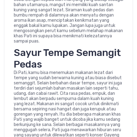
bahan utamanya, mangut ini memiliki kuah santan
kuning yang sangat lezat. Siraman kuah pedas dan
bumbu rempah di dalamnya akan menyatu dengan
aroma ikan asap, menciptakan kenikmatan yang
enggak bakal kamu lupakan. Jangan lupa juga untuk
mengosongkan perut kamu sebelum melahap makanan
khas Pati ini supaya bisa menikmati kelezatannya
sampai puas.
Sayur Tempe Semangit
Pedas
Di Pati, kamu bisa menemukan makanan lezat dari
tempe yang sudah berwarna kuning atau biasa disebut
semanggit. Selain berbahan dasar tempe, sayur ini juga
terdiri dari sejumlah bahan masakan lain seperti tahu,
udang, dan cabai rawit. Cita rasa pedas, empuk, dan
lembut akan berpadu sempurna dalam kuah kuning
yang lezat. Makanan ini sangat cocok untuk dinikmati
bersama sepiring nasi hangat dan juga kerupuk atau
gorengan yang renyah. Itu dia beberapa makanan khas
Pati yang wajib banget untuk dicoba jika kamu sedang
berkunjung ke sana. Selain berbagai masakannya yang
menggugah selera, Pati juga menawarkan hiburan seru
yang sayang untuk dilewatkan seperti konser Gayeng