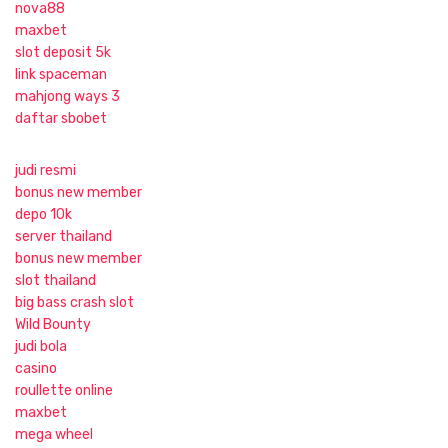
nova88
maxbet
slot deposit 5k
link spaceman
mahjong ways 3
daftar sbobet
judi resmi
bonus new member
depo 10k
server thailand
bonus new member
slot thailand
big bass crash slot
Wild Bounty
judi bola
casino
roullette online
maxbet
mega wheel