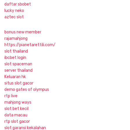
daftar sbobet
lucky neko
aztec slot
bonus new member
rajamahjong
https://pianetarettili.com/
slot thailand
ibcbet login
slot spaceman
server thailand
Keluaran hk
situs slot gacor
demo gates of olympus
rtp live
mahjong ways
slot bet kecil
data macau
rtp slot gacor
slot garansi kekalahan