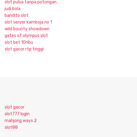
slot pulsa tanpa potongan
judi bola
bandito slot
slot server kamboja no 1
wild bounty showdown
gates of olympus slot
slot bet 10ribu
slot gacor rtp tinggi
slot gacor
slot777 login
mahjong ways 2
slot88