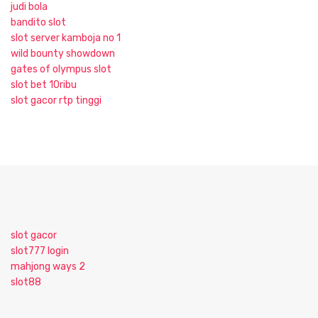
judi bola
bandito slot
slot server kamboja no 1
wild bounty showdown
gates of olympus slot
slot bet 10ribu
slot gacor rtp tinggi
slot gacor
slot777 login
mahjong ways 2
slot88