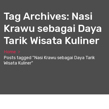
n
t
Tag Archives: Nasi
Krawu sebagai Daya
Tarik Wisata Kuliner
Home
Posts tagged "Nasi Krawu sebagai Daya Tarik
Wisata Kuliner"