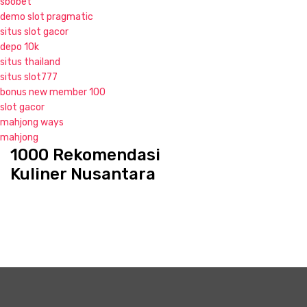
sbobet
demo slot pragmatic
situs slot gacor
depo 10k
situs thailand
situs slot777
bonus new member 100
slot gacor
mahjong ways
mahjong
1000 Rekomendasi
S
k
Kuliner Nusantara
i
p
t
o
c
o
n
t
e