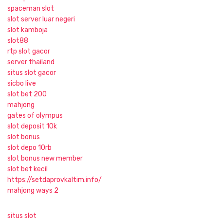
spaceman slot
slot server luar negeri
slot kamboja
slot88
rtp slot gacor
server thailand
situs slot gacor
sicbo live
slot bet 200
mahjong
gates of olympus
slot deposit 10k
slot bonus
slot depo 10rb
slot bonus new member
slot bet kecil
https://setdaprovkaltim.info/
mahjong ways 2
situs slot