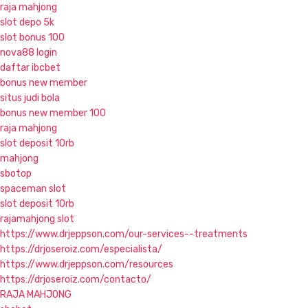
raja mahjong
slot depo 5k
slot bonus 100
nova88 login
daftar ibcbet
bonus new member
situs judi bola
bonus new member 100
raja mahjong
slot deposit 10rb
mahjong
sbotop
spaceman slot
slot deposit 10rb
rajamahjong slot
https://www.drjeppson.com/our-services--treatments
https://drjoseroiz.com/especialista/
https://www.drjeppson.com/resources
https://drjoseroiz.com/contacto/
RAJA MAHJONG