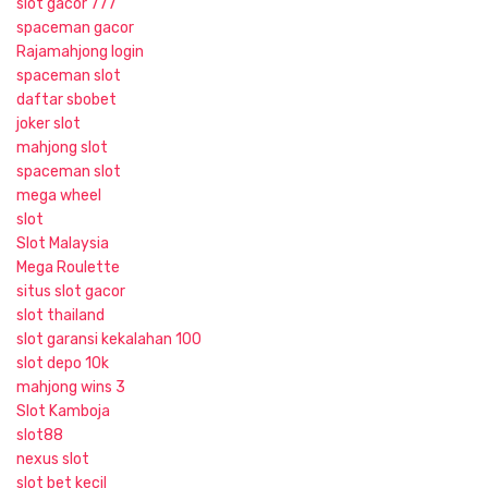
slot gacor 777
spaceman gacor
Rajamahjong login
spaceman slot
daftar sbobet
joker slot
mahjong slot
spaceman slot
mega wheel
slot
Slot Malaysia
Mega Roulette
situs slot gacor
slot thailand
slot garansi kekalahan 100
slot depo 10k
mahjong wins 3
Slot Kamboja
slot88
nexus slot
slot bet kecil