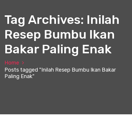
n
t
Tag Archives: Inilah
Resep Bumbu Ikan
Bakar Paling Enak
Home
Posts tagged "Inilah Resep Bumbu Ikan Bakar
Paling Enak"