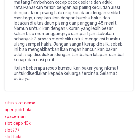
matang.Tambahkan kecap cocok selera dan aduk
rata.Panaskan teflon dengan api paling kecil, dan alasi
dengan daun pisang.Lalu usapkan daun dengan sedikit
mentega, usapkan ikan dengan bumbu halus dan
letakan di atas daun pisang dan panggang 45 menit.
Namun untuk ikan dengan ukuran yang lebih besar,
kalian bisa memanggangnya sampai 1 jam.Lakukan
sebanyak 3 proses membalik untuk mengolesi bumbu
ulang sampai habis. Jangan sangat kerap dibalik, sebab
ini bisa mengakibatkan ikan ringan hancur.Ikan bakar
udah siap disediakan dengan tambahan lalapan, sambal
kecap, dan nasi putih.
Itulah beberapa resep bumbu ikan bakar yang nikmat
untuk disediakan kepada keluarga tercinta. Selamat
coba ya!
situs slot demo
agen judi bola
spaceman
slot depo 10k
slot777
slot hoki