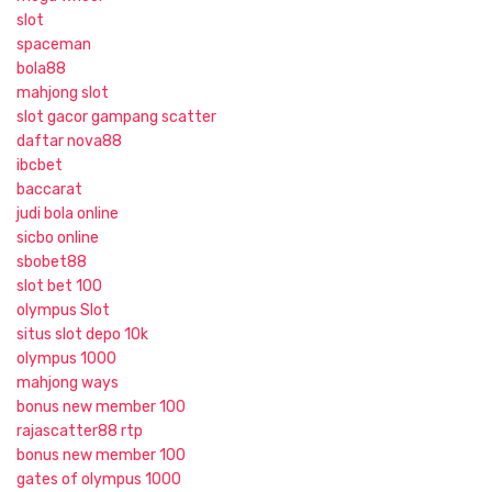
slot
spaceman
bola88
mahjong slot
slot gacor gampang scatter
daftar nova88
ibcbet
baccarat
judi bola online
sicbo online
sbobet88
slot bet 100
olympus Slot
situs slot depo 10k
olympus 1000
mahjong ways
bonus new member 100
rajascatter88 rtp
bonus new member 100
gates of olympus 1000