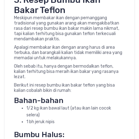
Bakar Teflon
Meskipun membakar ikan dengan pemanggang
tradisional yang gunakan arang akan mengakibatkan
rasa dari resep bumbu ikan bakar makin lama nikmat,
tapi kalian terhitung bisa gunakan teflon terkecuali
mendambakan praktis.
Apalagi membakar ikan dengan arang harus di area
terbuka, dan barangkali kalian tidak memiliki area yang
memadai untuk melakukannya.
Oleh sebab itu, hanya dengan bermodalkan teflon,
kalian terhitung bisa meraih ikan bakar yang rasanya
lezat.
Berikut ini resep bumbu ikan bakar teflon yang bisa
kalian cobalah bikin di rumah:
Bahan-bahan
1/2 kg ikan bawal laut (atau ikan lain cocok
selera)
1 bh jeruk nipis
Bumbu Halus: