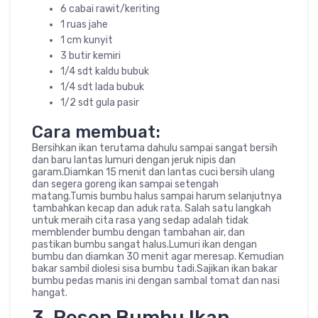
6 cabai rawit/keriting
1 ruas jahe
1 cm kunyit
3 butir kemiri
1/4 sdt kaldu bubuk
1/4 sdt lada bubuk
1/2 sdt gula pasir
Cara membuat:
Bersihkan ikan terutama dahulu sampai sangat bersih
dan baru lantas lumuri dengan jeruk nipis dan
garam.Diamkan 15 menit dan lantas cuci bersih ulang
dan segera goreng ikan sampai setengah
matang.Tumis bumbu halus sampai harum selanjutnya
tambahkan kecap dan aduk rata. Salah satu langkah
untuk meraih cita rasa yang sedap adalah tidak
memblender bumbu dengan tambahan air, dan
pastikan bumbu sangat halus.Lumuri ikan dengan
bumbu dan diamkan 30 menit agar meresap. Kemudian
bakar sambil diolesi sisa bumbu tadi.Sajikan ikan bakar
bumbu pedas manis ini dengan sambal tomat dan nasi
hangat.
3. Resep Bumbu Ikan