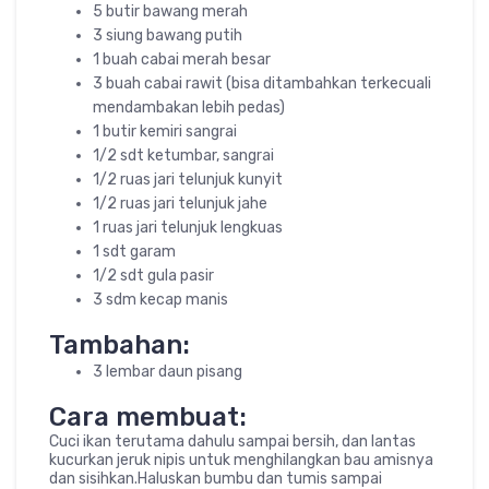
5 butir bawang merah
3 siung bawang putih
1 buah cabai merah besar
3 buah cabai rawit (bisa ditambahkan terkecuali
mendambakan lebih pedas)
1 butir kemiri sangrai
1/2 sdt ketumbar, sangrai
1/2 ruas jari telunjuk kunyit
1/2 ruas jari telunjuk jahe
1 ruas jari telunjuk lengkuas
1 sdt garam
1/2 sdt gula pasir
3 sdm kecap manis
Tambahan:
3 lembar daun pisang
Cara membuat:
Cuci ikan terutama dahulu sampai bersih, dan lantas
kucurkan jeruk nipis untuk menghilangkan bau amisnya
dan sisihkan.Haluskan bumbu dan tumis sampai