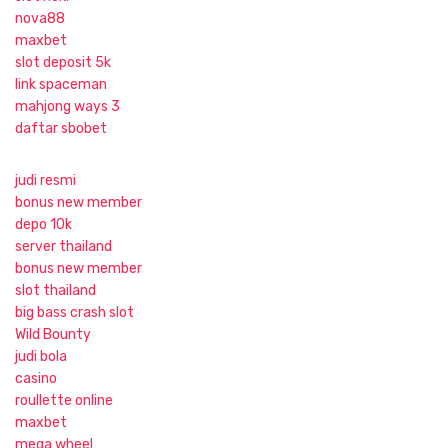
nova88
maxbet
slot deposit 5k
link spaceman
mahjong ways 3
daftar sbobet
judi resmi
bonus new member
depo 10k
server thailand
bonus new member
slot thailand
big bass crash slot
Wild Bounty
judi bola
casino
roullette online
maxbet
mega wheel