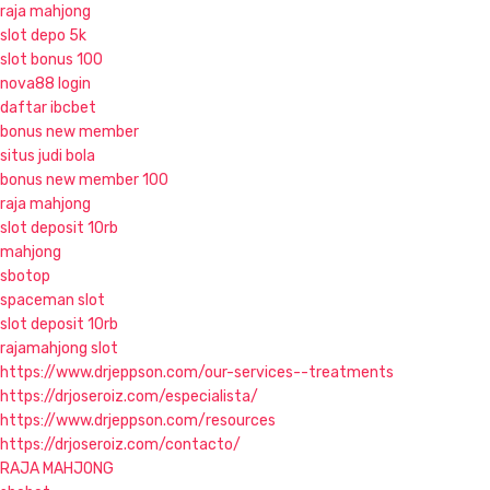
raja mahjong
slot depo 5k
slot bonus 100
nova88 login
daftar ibcbet
bonus new member
situs judi bola
bonus new member 100
raja mahjong
slot deposit 10rb
mahjong
sbotop
spaceman slot
slot deposit 10rb
rajamahjong slot
https://www.drjeppson.com/our-services--treatments
https://drjoseroiz.com/especialista/
https://www.drjeppson.com/resources
https://drjoseroiz.com/contacto/
RAJA MAHJONG