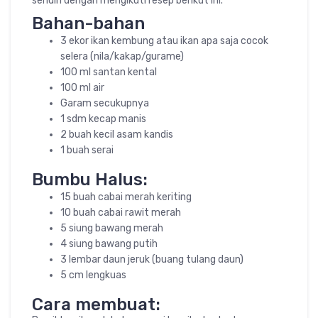
sendiri dengan mengikuti resep berikut ini.
Bahan-bahan
3 ekor ikan kembung atau ikan apa saja cocok
selera (nila/kakap/gurame)
100 ml santan kental
100 ml air
Garam secukupnya
1 sdm kecap manis
2 buah kecil asam kandis
1 buah serai
Bumbu Halus:
15 buah cabai merah keriting
10 buah cabai rawit merah
5 siung bawang merah
4 siung bawang putih
3 lembar daun jeruk (buang tulang daun)
5 cm lengkuas
Cara membuat: