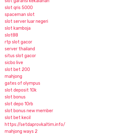
slot garansi kekalahan
slot qris 5000
spaceman slot
slot server luar negeri
slot kamboja
slot88
rtp slot gacor
server thailand
situs slot gacor
sicbo live
slot bet 200
mahjong
gates of olympus
slot deposit 10k
slot bonus
slot depo 10rb
slot bonus new member
slot bet kecil
https://setdaprovkaltim.info/
mahjong ways 2