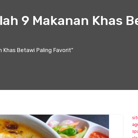
nilah 9 Makanan Khas B
 Khas Betawi Paling Favorit"
si
age
sp