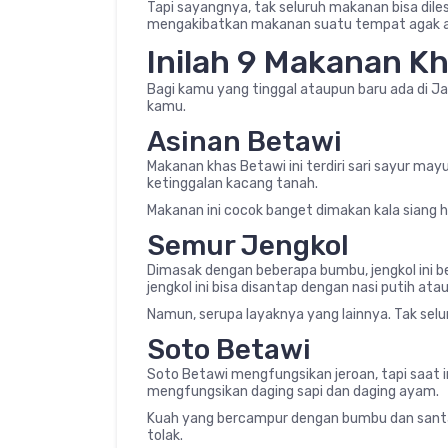
Tapi sayangnya, tak seluruh makanan bisa dile
mengakibatkan makanan suatu tempat agak ad
Inilah 9 Makanan Kh
Bagi kamu yang tinggal ataupun baru ada di Ja
kamu.
Asinan Betawi
Makanan khas Betawi ini terdiri sari sayur mayur
ketinggalan kacang tanah.
Makanan ini cocok banget dimakan kala siang 
Semur Jengkol
Dimasak dengan beberapa bumbu, jengkol ini 
jengkol ini bisa disantap dengan nasi putih ata
Namun, serupa layaknya yang lainnya. Tak sel
Soto Betawi
Soto Betawi mengfungsikan jeroan, tapi saat in
mengfungsikan daging sapi dan daging ayam.
Kuah yang bercampur dengan bumbu dan santa
tolak.