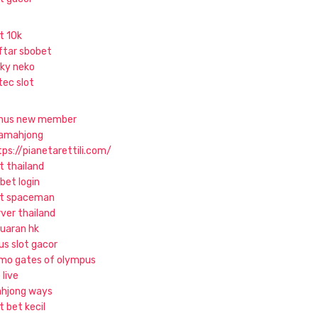
t 10k
ftar sbobet
cky neko
tec slot
nus new member
jamahjong
tps://pianetarettili.com/
t thailand
bet login
ot spaceman
rver thailand
luaran hk
us slot gacor
mo gates of olympus
 live
hjong ways
t bet kecil