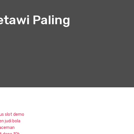
etawi Paling
tus slot demo
n judi bola
aceman