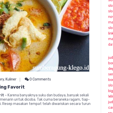
sl
sl
slo
no
ma
sl
li
ma
da
jud
bo
de
se
ory
,
Kuliner
0 Comments
bo
slo
ing Favorit
big
rit
– Karena banyaknya suku dan budaya, banyak sekali
Wi
 menarin untuk dicoba. Tak cuma beraneka ragam, tiap-
jud
i. Resep masakan tempat telah diwariskan secara turun
ca