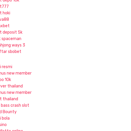
ot depo 10k
ot777
t hoki
va88
xbet
ot deposit 5k
nk spaceman
hjong ways 3
ftar sbobet
i resmi
nus new member
po 10k
rver thailand
nus new member
t thailand
 bass crash slot
ld Bounty
i bola
sino