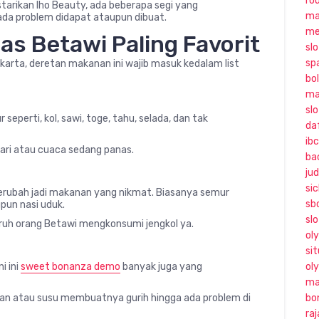
rou
starikan lho Beauty, ada beberapa segi yang
ma
a problem didapat ataupun dibuat.
me
as Betawi Paling Favorit
slo
sp
karta, deretan makanan ini wajib masuk kedalam list
bo
ma
sl
 seperti, kol, sawi, toge, tahu, selada, dan tak
da
ib
hari atau cuaca sedang panas.
ba
jud
sic
berubah jadi makanan yang nikmat. Biasanya semur
sb
upun nasi uduk.
sl
uruh orang Betawi mengkonsumi jengkol ya.
ol
sit
i ini
sweet bonanza demo
banyak juga yang
ol
ma
n atau susu membuatnya gurih hingga ada problem di
bo
ra