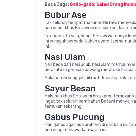
Baca Juga:
Gado-gado: Salad Orang Indo
Bubur Ase
Tak seluruh tempat makanan Betawi menyedia
nah bubur khas Betawi ini di sediakan dalam kon
Tak cuma itu saja, bubur Betawi warnanya leb
ini sungguh berbeda, bukan ayam tapi semur da
ini.
Nasi Ulam
Nah beda dari nasi uduk, nasi ulam mempunyai 
berasal dari gerusan bawang merah, ketumbar, j
Makanan ini sungguh nikmat di santap kala ma
Sayur Besan
Makanan khas Betawi ini bisa kamu temukan ka
ingat tak seluruh pernikahan Betawi menyajika
temukan sekarang.
Gabus Pucung
Ikan gabus agak ada problem di cari kala ini, 
ada yang menawarkan sajian ini.