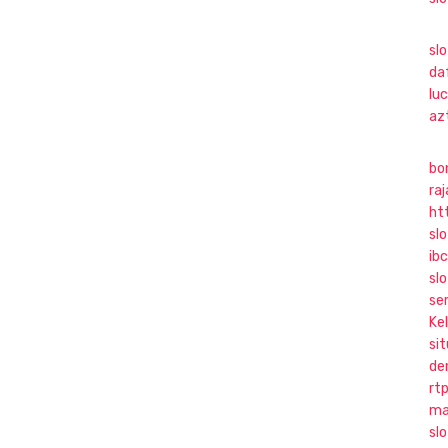
slo
da
lu
az
bo
ra
ht
slo
ibc
sl
se
Ke
sit
de
rtp
ma
slo