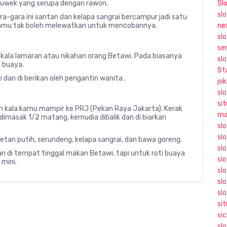
kluwek yang serupa dengan rawon.
Sl
sl
a-gara ini santan dan kelapa sangrai bercampur jadi satu
kamu tak boleh melewatkan untuk mencobannya.
ne
slo
se
g kala lamaran atau nikahan orang Betawi. Pada biasanya
sl
t buaya.
St
ki dan di berikan oleh pengantin wanita .
jok
slo
sit
h kala kamu mampir ke PRJ (Pekan Raya Jakarta). Kerak
ma
 dimasak 1/2 matang, kemudia dibalik dan di biarkan
sl
sl
etan putih, serundeng, kelapa sangrai, dan bawa goreng.
slo
 di tempat tinggal makan Betawi, tapi untuk roti buaya
sl
 mini.
sl
sl
slo
sit
sic
sl