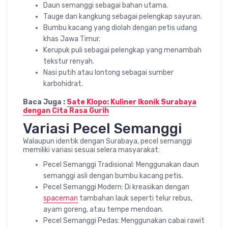
Daun semanggi sebagai bahan utama.
Tauge dan kangkung sebagai pelengkap sayuran.
Bumbu kacang yang diolah dengan petis udang
khas Jawa Timur.
Kerupuk puli sebagai pelengkap yang menambah
tekstur renyah.
Nasi putih atau lontong sebagai sumber
karbohidrat.
Baca Juga :
Sate Klopo: Kuliner Ikonik Surabaya
dengan Cita Rasa Gurih
Variasi Pecel Semanggi
Walaupun identik dengan Surabaya, pecel semanggi
memiliki variasi sesuai selera masyarakat:
Pecel Semanggi Tradisional: Menggunakan daun
semanggi asli dengan bumbu kacang petis.
Pecel Semanggi Modern: Di kreasikan dengan
spaceman
tambahan lauk seperti telur rebus,
ayam goreng, atau tempe mendoan.
Pecel Semanggi Pedas: Menggunakan cabai rawit