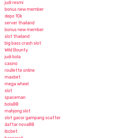
judi resmi
bonus new member
depo 10k
server thailand
bonus new member
slot thailand
big bass crash slot
Wild Bounty
judi bola
casino
roullette online
maxbet
mega wheel
slot
spaceman
bola88
mahjong slot
slot gacor gampang scatter
daftar nova88
ibcbet