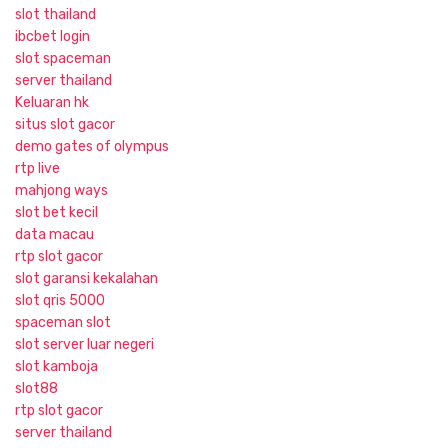
slot thailand
ibcbet login
slot spaceman
server thailand
Keluaran hk
situs slot gacor
demo gates of olympus
rtp live
mahjong ways
slot bet kecil
data macau
rtp slot gacor
slot garansi kekalahan
slot qris 5000
spaceman slot
slot server luar negeri
slot kamboja
slot88
rtp slot gacor
server thailand