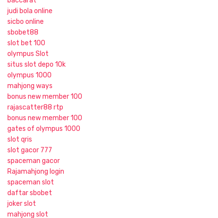
baccarat
judi bola online
sicbo online
sbobet88
slot bet 100
olympus Slot
situs slot depo 10k
olympus 1000
mahjong ways
bonus new member 100
rajascatter88 rtp
bonus new member 100
gates of olympus 1000
slot qris
slot gacor 777
spaceman gacor
Rajamahjong login
spaceman slot
daftar sbobet
joker slot
mahjong slot