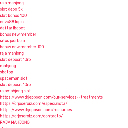
raja mahjong
slot depo 5k
slot bonus 100
nova88 login
daftar ibcbet
bonus new member
situs judi bola
bonus new member 100
raja mahjong
slot deposit 10rb
mahjong
sbotop
spaceman slot
slot deposit 10rb
rajamahjong slot
https://www.drjeppson.com/our-services--treatments
https://drjoseroiz.com/especialista/
https://www.drjeppson.com/resources
https://drjoseroiz.com/contacto/
RAJA MAHJONG