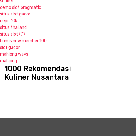
sbobet
demo slot pragmatic
situs slot gacor
depo 10k
situs thailand
situs slot777
bonus new member 100
slot gacor
mahjong ways
mahjong
1000 Rekomendasi
S
k
Kuliner Nusantara
i
p
t
o
c
o
n
t
e