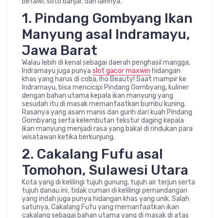
betawi, soto banjar, dan lainnya.
1. Pindang Gombyang Ikan
Manyung asal Indramayu,
Jawa Barat
Walau lebih di kenal sebagai daerah penghasil mangga,
Indramayu juga punya
slot gacor maxwin
hidangan
khas yang harus di coba, lho Beauty! Saat mampir ke
Indramayu, bisa mencicipi Pindang Gombyang, kuliner
dengan bahan utama kepala ikan manyung yang
sesudah itu di masak memanfaatkan bumbu kuning.
Rasanya yang asam manis dan gurih dari kuah Pindang
Gombyang serta kelembutan tekstur daging kepala
ikan manyung menjadi rasa yang bakal di rindukan para
wisatawan ketika berkunjung.
2. Cakalang Fufu asal
Tomohon, Sulawesi Utara
Kota yang di kelilingi tujuh gunung, tujuh air terjun serta
tujuh danau ini, tidak cuman di kelilingi pemandangan
yang indah juga punya hidangan khas yang unik. Salah
satunya, Cakalang Fufu yang memanfaatkan ikan
cakalang sebagai bahan utama yang di masak di atas