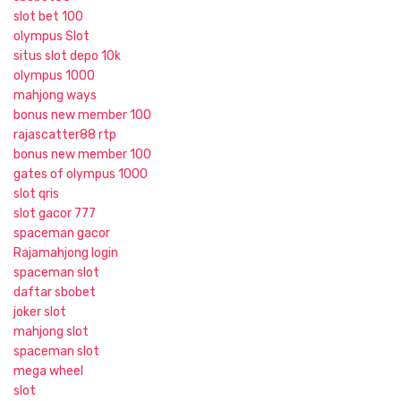
slot bet 100
olympus Slot
situs slot depo 10k
olympus 1000
mahjong ways
bonus new member 100
rajascatter88 rtp
bonus new member 100
gates of olympus 1000
slot qris
slot gacor 777
spaceman gacor
Rajamahjong login
spaceman slot
daftar sbobet
joker slot
mahjong slot
spaceman slot
mega wheel
slot