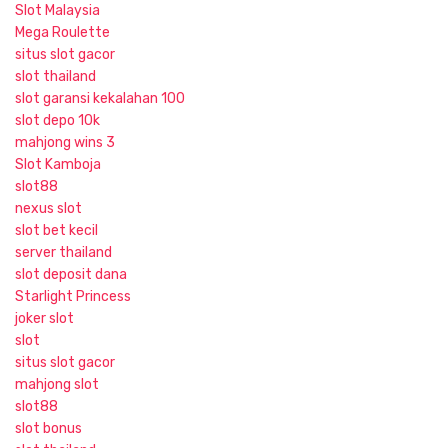
Slot Malaysia
Mega Roulette
situs slot gacor
slot thailand
slot garansi kekalahan 100
slot depo 10k
mahjong wins 3
Slot Kamboja
slot88
nexus slot
slot bet kecil
server thailand
slot deposit dana
Starlight Princess
joker slot
slot
situs slot gacor
mahjong slot
slot88
slot bonus