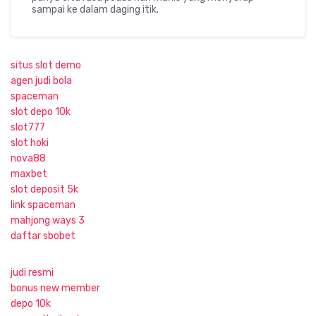
sampai ke dalam daging itik.
situs slot demo
agen judi bola
spaceman
slot depo 10k
slot777
slot hoki
nova88
maxbet
slot deposit 5k
link spaceman
mahjong ways 3
daftar sbobet
judi resmi
bonus new member
depo 10k