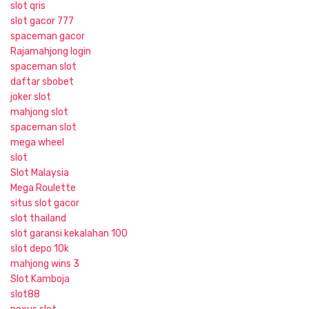
slot qris
slot gacor 777
spaceman gacor
Rajamahjong login
spaceman slot
daftar sbobet
joker slot
mahjong slot
spaceman slot
mega wheel
slot
Slot Malaysia
Mega Roulette
situs slot gacor
slot thailand
slot garansi kekalahan 100
slot depo 10k
mahjong wins 3
Slot Kamboja
slot88