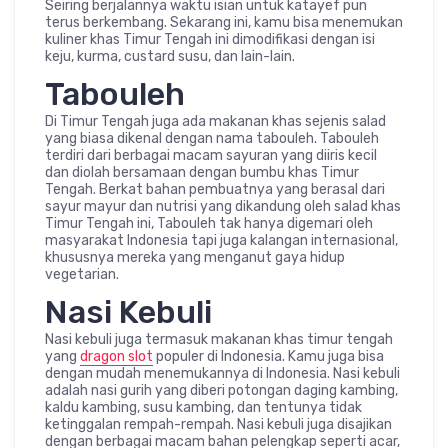
Seiring berjalannya waktu isian untuk katayef pun
terus berkembang. Sekarang ini, kamu bisa menemukan
kuliner khas Timur Tengah ini dimodifikasi dengan isi
keju, kurma, custard susu, dan lain-lain.
Tabouleh
Di Timur Tengah juga ada makanan khas sejenis salad
yang biasa dikenal dengan nama tabouleh. Tabouleh
terdiri dari berbagai macam sayuran yang diiris kecil
dan diolah bersamaan dengan bumbu khas Timur
Tengah. Berkat bahan pembuatnya yang berasal dari
sayur mayur dan nutrisi yang dikandung oleh salad khas
Timur Tengah ini, Tabouleh tak hanya digemari oleh
masyarakat Indonesia tapi juga kalangan internasional,
khususnya mereka yang menganut gaya hidup
vegetarian.
Nasi Kebuli
Nasi kebuli juga termasuk makanan khas timur tengah
yang
dragon slot
populer di Indonesia. Kamu juga bisa
dengan mudah menemukannya di Indonesia. Nasi kebuli
adalah nasi gurih yang diberi potongan daging kambing,
kaldu kambing, susu kambing, dan tentunya tidak
ketinggalan rempah-rempah. Nasi kebuli juga disajikan
dengan berbagai macam bahan pelengkap seperti acar,