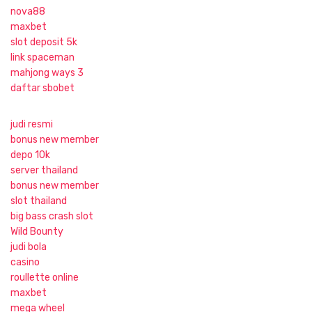
nova88
maxbet
slot deposit 5k
link spaceman
mahjong ways 3
daftar sbobet
judi resmi
bonus new member
depo 10k
server thailand
bonus new member
slot thailand
big bass crash slot
Wild Bounty
judi bola
casino
roullette online
maxbet
mega wheel