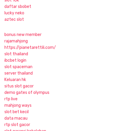
slot 10k
daftar sbobet
lucky neko
aztec slot
bonus new member
rajamahjong
https://pianetarettili.com/
slot thailand
ibcbet login
slot spaceman
server thailand
Keluaran hk
situs slot gacor
demo gates of olympus
rtp live
mahjong ways
slot bet kecil
data macau
rtp slot gacor